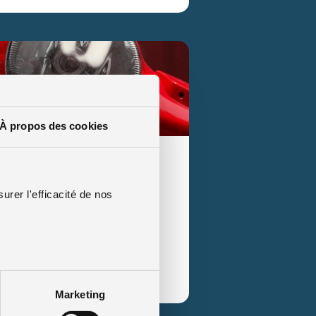
À propos des cookies
mis B, puis-je conduire un
urer l'efficacité de nos
mis de conduire de catégorie B ? Une
s prendre immédiatement le guidon d’un
un deux […]
e le conseil
Marketing