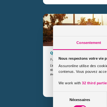
Consentement
Quelques conseils pour bien cho
Nous respectons votre vie p
Publié le 2020-08-14
L’envie de sillonner la ville en scooter et d’
Assuronline utilise des cooki
réduire votre temps de trajet vous travail
contenus. Vous pouvez accept
avez décidé qu’il était temps de […]
We work with
32 third parti
Lire le conseil
Sélection
Nécessaires
du
consentement