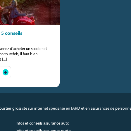
5 conseils
venez d’acheter un scooter et
n toutefois, il faut bien
z […]
urtier grossiste sur internet spécialisé en IARD et en assurances de personn
Infos et conseils assurance auto
Infos et conseils assurance moto