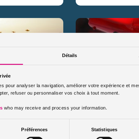
Détails
isir son scooter
Je viens d’avoir un per
scooter ?
rivée
Publié le 2019-04-07
éviter ainsi les embouteillages et
es pour analyser la navigation, améliorer votre expérience et mes
le depuis quelques temps. Vous
Vous venez d’obtenir votre per
er, refuser ou personnaliser vos choix à tout moment.
question se pose : pouvez-vou
scooter ? Si l’idée de conduire 
es
who may receive and process your information.
Lir
Préférences
Statistiques