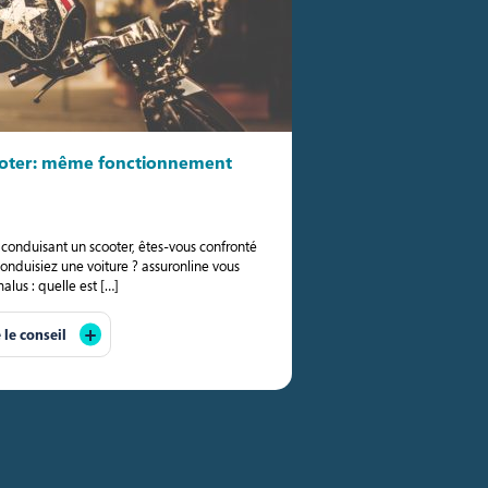
ooter: même fonctionnement
 conduisant un scooter, êtes-vous confronté
nduisiez une voiture ? assuronline vous
lus : quelle est […]
e le conseil