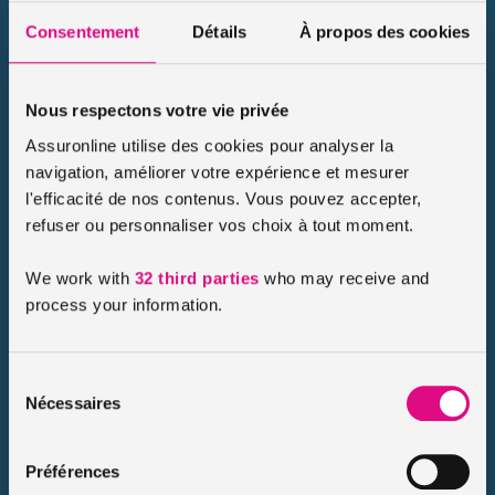
Pression trop basse, objet tranchant sur la chaussée, charge
Consentement
Détails
À propos des cookies
trop lourde… quel que soit la cause d’un pneu crevé, la
question est la même : l’assurance auto prend-elle en charge
[…]
Nous respectons votre vie privée
Lire le conseil
Assuronline utilise des cookies pour analyser la
navigation, améliorer votre expérience et mesurer
l'efficacité de nos contenus. Vous pouvez accepter,
refuser ou personnaliser vos choix à tout moment.
We work with
32 third parties
who may receive and
process your information.
Sélection
Nécessaires
du
consentement
Relevé d’information auto : à quoi ça sert et
Préférences
comment l’obtenir ?