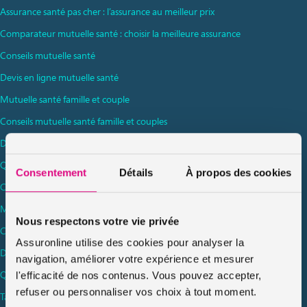
Assurance santé pas cher : l’assurance au meilleur prix
Comparateur mutuelle santé : choisir la meilleure assurance
Conseils mutuelle santé
Devis en ligne mutuelle santé
Mutuelle santé famille et couple
Conseils mutuelle santé famille et couples
Devis en ligne mutuelle santé famille et couple
Questions Réponses : garanties mutuelle famille couple
Consentement
Détails
À propos des cookies
Comment bien choisir sa mutuelle familiale ?
Mutuelle santé étudiante
Nous respectons votre vie privée
Conseils mutuelle santé étudiante
Assuronline utilise des cookies pour analyser la
Devis en ligne mutuelle santé étudiante
navigation, améliorer votre expérience et mesurer
Questions / réponses garanties mutuelle étudiant
l'efficacité de nos contenus. Vous pouvez accepter,
refuser ou personnaliser vos choix à tout moment.
Tarif mutuelle étudiante