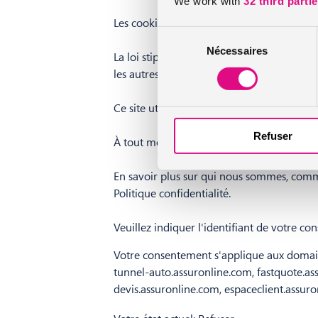
We work with
32 third parti
Les cookies sont des petits fichiers textes 
Sélection
Nécessaires
du
La loi stipule que nous ne pouvons stocker
consentement
les autres types de cookies, nous avons be
Ce site utilise différents types de cookies.
Refuser
À tout moment, vous pouvez modifier ou re
En savoir plus sur qui nous sommes, comm
Politique confidentialité.
Veuillez indiquer l'identifiant de votre c
Votre consentement s'applique aux domaine
tunnel-auto.assuronline.com, fastquote.a
devis.assuronline.com, espaceclient.assur