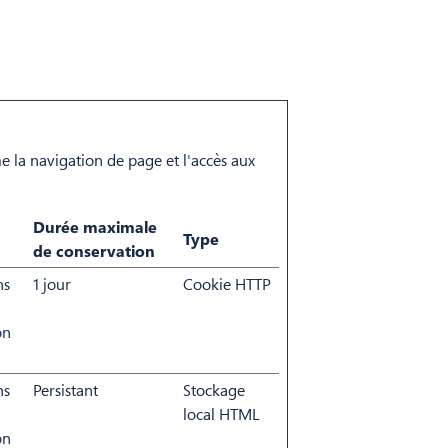
e la navigation de page et l'accès aux
Durée maximale
Type
de conservation
ns
1 jour
Cookie HTTP
on
ns
Persistant
Stockage
local HTML
on