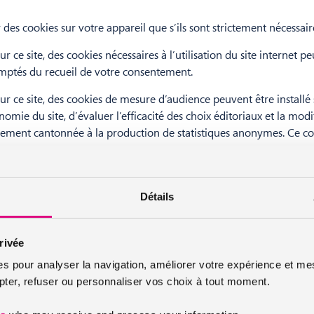
 des cookies sur votre appareil que s’ils sont strictement nécessai
ur ce site, des cookies nécessaires à l’utilisation du site internet 
emptés du recueil de votre consentement.
sur ce site, des cookies de mesure d’audience peuvent être installé
nomie du site, d’évaluer l’efficacité des choix éditoriaux et la mo
trictement cantonnée à la production de statistiques anonymes. Ce 
e cookies existants, sont subordonnés à votre consentement. Nou
de la boite de dialogue CookieBot qui inclut d’une part, les finalité
Détails
ter ou non, en cochant les cases prévues à cet effet. Ces cookies ne 
onsentement aux cookies et modifier vos préférences sur les cook
rivée
nt aux cookies
es pour analyser la navigation, améliorer votre expérience et mes
er, refuser ou personnaliser vos choix à tout moment.
ine utilise des cookies pour analyser la navigation, améliorer votr
u personnaliser vos choix à tout moment.