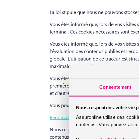
La loi stipule que nous ne pouvons stocker
Vous êtes informé que, lors de vos visites s
terminal. Ces cookies nécessaires sont ex
Vous êtes informé que, lors de vos visites 
l’évaluation des contenus publiés et l’ergo
globale. L’utilisation de ce traceur est s
maximale de 13 mois.
Vous êtes informé que, les autres types d
première connexion sur le site par le biais 
Consentement
et d’autre part la possibilité de les accep
Vous pouvez à tout moment retirer votre c
Nous respectons votre vie p
Renouveler ou modifier votre consenteme
Assuronline utilise des cooki
contenus. Vous pouvez accept
Nous respectons votre vie privée. Assuronl
contenus. Vous pouvez accepter, refuser o