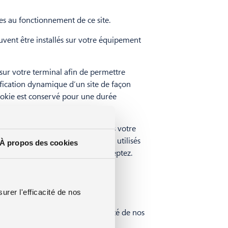
res au fonctionnement de ce site.
peuvent être installés sur votre équipement
 sur votre terminal afin de permettre
dification dynamique d’un site de façon
cookie est conservé pour une durée
s obtenons votre consentement dès votre
s pour lesquelles les cookies sont utilisés
À propos des cookies
seront déposés que si vous les acceptez.
ies.
urer l'efficacité de nos
e expérience et mesurer l'efficacité de nos