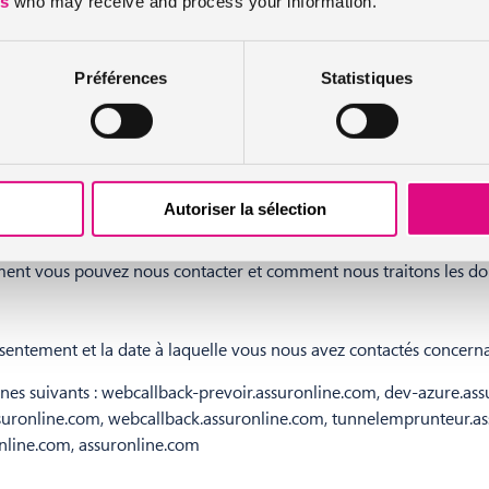
es
who may receive and process your information.
qui peuvent être utilisés par les sites Web pour rendre l'expérience u
Préférences
Statistiques
 des cookies sur votre appareil que s’ils sont strictement nécessai
soin de votre permission.
 Certains cookies sont placés par les services tiers qui apparaissent
Autoriser la sélection
tirer votre consentement dès la Déclaration relative aux cookies 
ent vous pouvez nous contacter et comment nous traitons les don
onsentement et la date à laquelle vous nous avez contactés concer
s suivants : webcallback-prevoir.assuronline.com, dev-azure.assu
ssuronline.com, webcallback.assuronline.com, tunnelemprunteur.as
online.com, assuronline.com