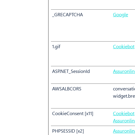
_GRECAPTCHA
Google
1.gif
Cookiebot
ASP.NET_SessionId
Assuronli
AWSALBCORS
conversati
widget.br
CookieConsent [x11]
Cookiebot
Assuronli
PHPSESSID [x2]
Assuronli