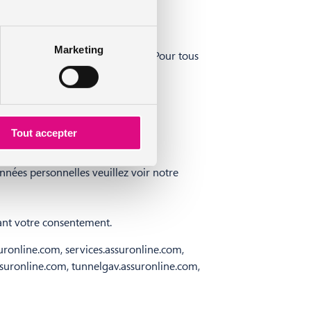
tilisateur plus efficace.
Marketing
res au fonctionnement de ce site. Pour tous
 sur nos pages.
Tout accepter
sur notre site Web.
nées personnelles veuillez voir notre
nant votre consentement.
ronline.com, services.assuronline.com,
suronline.com, tunnelgav.assuronline.com,