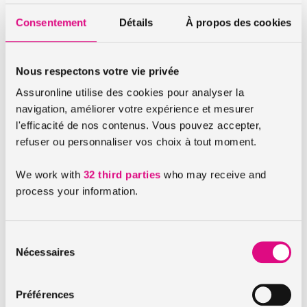
l’espace assuronline ?
Consentement
Détails
À propos des cookies
A quoi sert la taxe attentat ?
Comment déclarer un sinistre via mon espace
Nous respectons votre vie privée
perso ?
Assuronline utilise des cookies pour analyser la
navigation, améliorer votre expérience et mesurer
Qu’est-ce qu’un courtier d’assurances ?
l'efficacité de nos contenus. Vous pouvez accepter,
Qu’est-ce qu’un devis ?
refuser ou personnaliser vos choix à tout moment.
Comment Réaliser un devis ?
We work with
32 third parties
who may receive and
process your information.
Retrouvez également nos FAQs pour l’
auto
, la
moto
,
le
scooter
et l’
habitation
.
Sélection
Nécessaires
du
Vous n’avez pas trouvé la réponse à votre question ?
consentement
Contactez un conseiller assuronline du lundi au samedi
Préférences
de 9h00 à 19h00 au
02 32 20 01 02
.