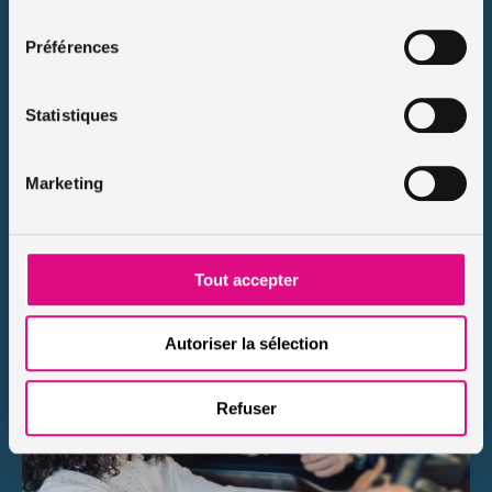
consentement
Préférences
Quelles sont les démarches pour vendre une
voiture sans permis d’occasion ?
Publié le 2025-04-02
Statistiques
Les voitures sans permis d’occasion sont recherchées par les
jeunes conducteurs. En effet, le prix d’une VSP neuve peut vite
atteindre les 15 000 €. Sans aucun doute, la vente […]
Marketing
Lire le conseil
Tout accepter
Autoriser la sélection
Refuser