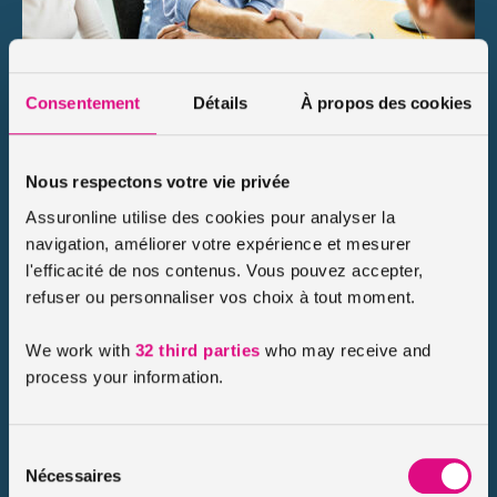
Comment vendre une voiture sans permis ?
Consentement
Détails
À propos des cookies
Publié le 2025-04-03
Le marché des voitures sans permis (VSP) est en plein essor et
de nombreuses personnes se procurent une voiture sans
permis. En effet, ces voiturettes séduisent de plus en plus […]
Nous respectons votre vie privée
Assuronline utilise des cookies pour analyser la
Lire le conseil
navigation, améliorer votre expérience et mesurer
l'efficacité de nos contenus. Vous pouvez accepter,
refuser ou personnaliser vos choix à tout moment.
We work with
32 third parties
who may receive and
process your information.
Sélection
Nécessaires
du