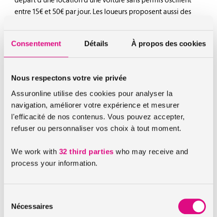
entre 15€ et 50€ par jour. Les loueurs proposent aussi des
forfaits à la semaine ou au mois. Généralement les tarifs
sont dégressifs !
Consentement
Détails
À propos des cookies
Par ailleurs, il est conseillé de vérifier que les véhicules
soient assurés tous risques. En effet, même si cela augmente
le prix de la location, il est judicieux de prendre cette
Nous respectons votre vie privée
option, car les pièces d’une VSP sont onéreuses.
Assuronline utilise des cookies pour analyser la
navigation, améliorer votre expérience et mesurer
Comment se déroule la location d’une voiture
l'efficacité de nos contenus. Vous pouvez accepter,
sans permis ?
refuser ou personnaliser vos choix à tout moment.
Après avoir réservé le véhicule sans permis et transmis les
documents demandés, un état des lieux du véhicule est
We work with
32 third parties
who may receive and
réalisé avant de remettre les clés. Il est important de faire le
process your information.
tour de la voiture et de prendre des photos de l’auto.
Généralement, la voiture sans permis est livrée avec le plein
Sélection
d’essence. Aussi, avant de retourner le véhicule, il convient
Nécessaires
du
de faire le plein. A défaut, il sera facturé en supplément.