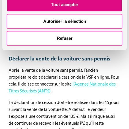
Tout accepter
aussi pour effectuer la demande de son nouveau certificat
d’immatriculation (carte grise) de la voiture sans permis.
Pour l’administration afin de mettre à jour le changement
Autoriser la sélection
de propriétés de l’auto.
Refuser
Bon à savoir : Le certificat de cession vous permet aussi de
résilier ou transférer votre assurance auto !
Déclarer la vente de la voiture sans permis
Après la vente de la voiture sans permis, l’ancien
propriétaire doit déclarer la cession de la VSP en ligne. Pour
cela, il doit se connecter sur le site
l’Agence Nationale des
Titres Sécurisés (ANTS)
.
La déclaration de cession doit être réalisée dans les 15 jours
suivant la vente de la voiturette. À défaut, le vendeur
s’expose à une contravention de 135 €. Mais il risque aussi
de continuer de recevoir les éventuels PV, qu’il reste