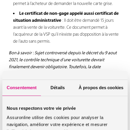
permet à l’acheteur de demander la nouvelle carte grise.
Le certificat de non-gage appelé aussi certificat de
situation administrative
: Il doit être demandé 15 jours
avant la vente de la voiturette. Ce document permet à
l’acquéreur de la VSP qu’il n’existe pas d’opposition à la vente
de l’auto sans permis.
Bon à savoir : Sujet controversé depuis le décret du 9 aout
2021, le contrôle technique d’une voiturette devrait
finalement devenir obligatoire. Toutefois, la date
d’application de ce décret n’est pas encore connue.
Comment remplir le certificat de cession
Consentement
Détails
À propos des cookies
d’une voiture sans permis ?
En tant que vendeur d’une voiturette, vous devez établir un
Nous respectons votre vie privée
certificat de cession afin de prouver la date de vente de la
VSP d’occasion.
Assuronline utilise des cookies pour analyser la
navigation, améliorer votre expérience et mesurer
Pour cela, vous devez télécharger le formulaire Cerfa