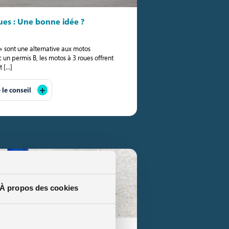
es : Une bonne idée ?
 » sont une alternative aux motos
c un permis B, les motos à 3 roues offrent
t […]
e le conseil
À propos des cookies