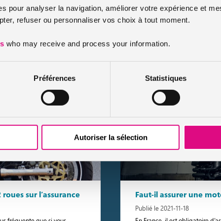
Moto volée : Que faire 
es pour analyser la navigation, améliorer votre expérience et mes
Publié le 2022-08-12
er, refuser ou personnaliser vos choix à tout moment.
, les side-cars sont des deux-
Quelques chiffres Selon Observa
code de la route. La seule
Secure le vol des motos représe
es
who may receive and process your information.
2021, lorsque l’on se penche […
Lir
Préférences
Statistiques
Autoriser la sélection
roues sur l’assurance
Faut-il assurer une mot
Publié le 2021-11-18
us fréquente que si vous
En France, il est obligatoire d’