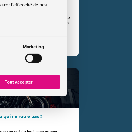
?
urer l'efficacité de nos
toire des vols publié par la société Coyote
ntait 6% des vols de véhicules en 2020. En
]
e le conseil
Marketing
Tout accepter
o qui ne roule pas ?
assurer tous véhicules à moteurs pour