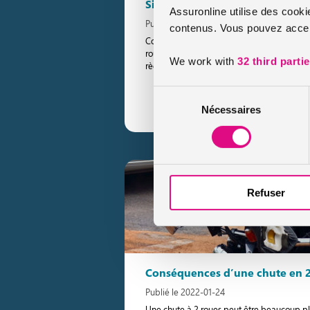
Side-car : tout savoir
Assuronline utilise des cooki
Publié le 2022-12-08
contenus. Vous pouvez accept
Contrairement à ce que l’on pourrait penser
roues comme les autres du point de vue du 
We work with
32 third parti
règle qui différencie une […]
Sélection
Lire le conseil
Nécessaires
du
consentement
Refuser
Conséquences d’une chute en 2 
Publié le 2022-01-24
Une chute à 2 roues peut être beaucoup pl