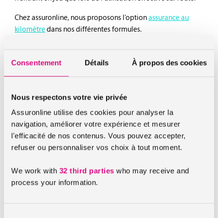
Chez assuronline, nous proposons l’option
assurance au
kilomètre
dans nos différentes formules.
L’assurance hivernage
Consentement
Détails
À propos des cookies
L’assurance moto hivernage ou l’assurance moto
Nous respectons votre vie privée
saisonnière est un contrat d’assurance spécifique du deux-
roues. Ce contrat prévoit une modulation des garanties
Assuronline utilise des cookies pour analyser la
selon les saisons. Cette assurance offre une couverture
navigation, améliorer votre expérience et mesurer
complète pendant la belle saison, et une couverture réduite
l'efficacité de nos contenus. Vous pouvez accepter,
pour la saison la moins propice aux sorties en moto. Elle
refuser ou personnaliser vos choix à tout moment.
vous permet aussi de suspendre une partie des
garanties liées à votre contrat d’assurance pendant la
We work with
32 third parties
who may receive and
période de l’année où vous ne roulez pas.
process your information.
C’est donc à vous de déterminer quel contrat pourrait le
mieux répondre à vos besoins !
Sélection