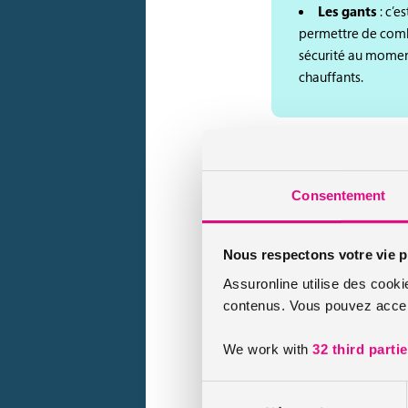
Les gants
: c’e
permettre de comba
sécurité au moment
chauffants.
La veste
: elle
Consentement
primordial. Comme p
recommandé d’opter
pénètre. Le col hau
Nous respectons votre vie p
Assuronline utilise des cooki
contenus. Vous pouvez accept
We work with
32 third parti
Le pantalon
: 
également porter un
Sélection
bas de votre équi