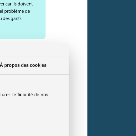
er car ils doivent
éel problème de
u des gants
pe-vent est
À propos des cookies
 également
 ne pas que le froid
urer l'efficacité de nos
 Vous pouvez
n entre le haut et le