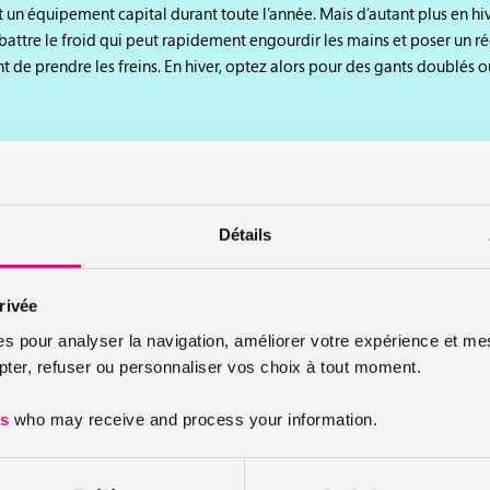
st un équipement capital durant toute l’année. Mais d’autant plus en hiv
ttre le froid qui peut rapidement engourdir les mains et poser un r
 de prendre les freins. En hiver, optez alors pour des gants doublés o
 vous permettra de vous protéger contre le vent et la pluie. Un bon cou
Détails
our les gants, il existe des doublures d’hiver pour les vestes. Il est
 pour une veste longue qui couvre les hanches et le bas du dos pour
t est privilégié mais attention, il ne doit pas gêner le port du casque.
rivée
es pour analyser la navigation, améliorer votre expérience et mes
er, refuser ou personnaliser vos choix à tout moment.
es
who may receive and process your information.
optez pour un pantalon spécial hiver, qui sera donc chaud et étanche.
e combinaison intégrale qui évitera tout passage de l’air à la jonctio
pement.