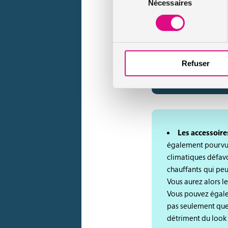
Nécessaires
du
consentement
Les bottes
: or
Refuser
de surbottes imper
Les accessoir
également pourvus 
climatiques défav
chauffants qui peuv
Vous aurez alors le
Vous pouvez égale
pas seulement que 
détriment du look