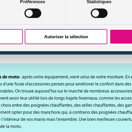
Préférences
Statistiques
ientez-vous vers bottes montantes étanches. Eventuellement complét
Autoriser la sélection
méables, qui sont aussi indispensables pour protéger vos pieds.
es de moto
: après votre équipement, vient celui de votre monture. En ef
d’une foule d’accessoires pensés pour améliorer le confort dans des
orables. On trouve aujourd’hui sur le marché de nombreux accessoire
ent avoir leur utilité lors de longs trajets hivernaux, comme les acces
 choix entre des poignées chauffantes, des selles chauffantes, des gant
ment opter pour des manchons qui, à contrario des poignées chauffan
l’intérieur de vos mains mais l’ensemble. Une bien meilleure couvert
 de la moto.