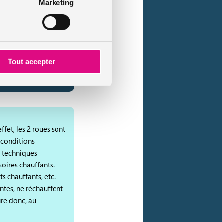
Marketing
ées
Tout accepter
fet, les 2 roues sont
 conditions
s techniques
soires chauffants.
s chauffants, etc.
tes, ne réchauffent
ure donc, au