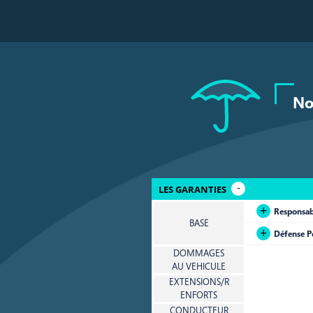
No
LES GARANTIES
Responsabi
BASE
Défense Pé
DOMMAGES
AU VEHICULE
EXTENSIONS/R
ENFORTS
CONDUCTEUR