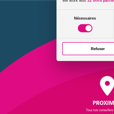
We work with
32 third parti
Sélection
Nécessaires
du
consentement
Refuser
PROXIM
Tous nos conseillers