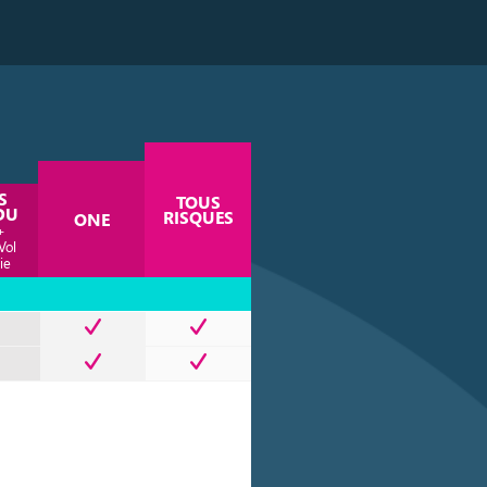
S
TOUS
DU
RISQUES
ONE
+
Vol
ie