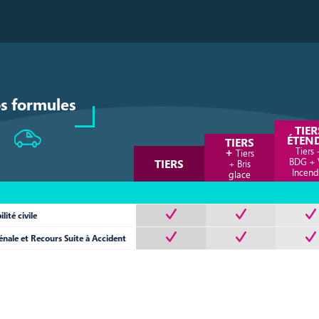
s formules
TIER
ÉTEN
TIERS
+
Tiers 
Tiers
BDG + 
TIERS
+ Bris
Incend
glace
lité civile
nale et Recours Suite à Accident