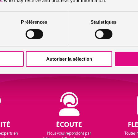
es
who may receive and process your information.
Préférences
Statistiques
3 raisons de choisir
assuronline
Autoriser la sélection
ITÉ
ÉCOUTE
FLE
 experts en
Nous vous répondons par
Toutes n