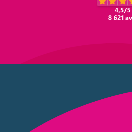
4,5
/5
8 621 av