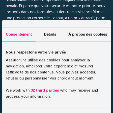
pénale. Et parce que votre sécurité est notre priorité, nous
incluons dans nos formules au tiers une assistance 0km et
une protection corporelle. Le tout, à un prix attractif, parmi
les plus intéressants du marché.
Consentement
Détails
À propos des cookies
Des assurances pour tous les véhicules
Quel que soit le véhicule que vous conduisez, vous
Nous respectons votre vie privée
trouverez forcément une offre d’assurance auto garantie
Assuronline utilise des cookies pour analyser la
responsabilité civile sur assuronline. Nous vous proposons
navigation, améliorer votre expérience et mesurer
de découvrir nos formules de protection d’assurance auto
l'efficacité de nos contenus. Vous pouvez accepter,
pour :
refuser ou personnaliser vos choix à tout moment.
Les voitures
We work with
32 third parties
who may receive and
Les camping-cars
process your information.
Les voitures sans permis
Les motos
Les scooters…