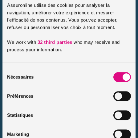
Assuronline utilise des cookies pour analyser la
navigation, améliorer votre expérience et mesurer
l'efficacité de nos contenus. Vous pouvez accepter,
refuser ou personnaliser vos choix à tout moment.
Quelles démarches faire avant un
We work with
32 third parties
who may receive and
déménagement ?
process your information.
Publié le 2022-08-18
Vous êtes locataire et vous déménagez ? Vous avez du pain
Sélection
sur la planche mais pas de panique on vous explique toutes
Nécessaires
les démarches administratives à remplir pour un
du
déménagement réussi ! […]
consentement
Préférences
Lire le conseil
Statistiques
Marketing