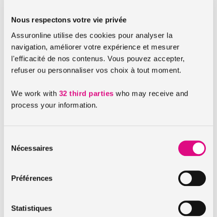
votre nouvelle adresse. Bien évidemment, il est primordial
Nous respectons votre vie privée
d’avertir le
service des impôts
. Si vous payez une redevance
pour les ordures ménagères dans votre commune alors
Assuronline utilise des cookies pour analyser la
prévenez votre mairie de votre changement de situation
navigation, améliorer votre expérience et mesurer
afin d’arrêter le paiement.
l'efficacité de nos contenus. Vous pouvez accepter,
refuser ou personnaliser vos choix à tout moment.
Transfert du courrier
We work with
32 third parties
who may receive and
process your information.
Lors de votre déménagement vous devrez aussi
faire
réexpédier votre courrier
en utilisant le service payant de La
Poste. Sinon vous devrez faire part de votre nouvelle
Sélection
adresse à chacun des services duquel vous recevez du
Nécessaires
du
courrier.
consentement
Concernant les banques et assurances
Préférences
Statistiques
Assurance