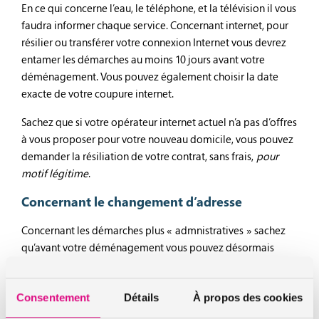
En ce qui concerne l’eau, le téléphone, et la télévision il vous
faudra informer chaque service. Concernant internet, pour
résilier ou transférer votre connexion Internet vous devrez
entamer les démarches au moins 10 jours avant votre
déménagement. Vous pouvez également choisir la date
exacte de votre coupure internet.
Sachez que si votre opérateur internet actuel n’a pas d’offres
à vous proposer pour votre nouveau domicile, vous pouvez
demander la résiliation de votre contrat, sans frais,
pour
motif légitime
.
Concernant le changement d’adresse
Concernant les démarches plus « admnistratives » sachez
qu’avant votre déménagement vous pouvez désormais
déclarer votre changement d’adresse aux autres services
(CPAM, impôts, EDF, France Travail, Caf), en le déclarant en
ligne et en une seule et même déclaration. Sinon vous
Consentement
Détails
À propos des cookies
devrez contacter chacun des services afin de leur indiquer