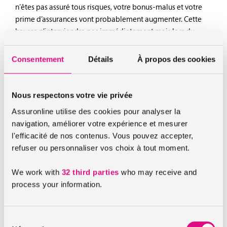
n’êtes pas assuré tous risques, votre bonus-malus et votre
prime d’assurances vont probablement augmenter. Cette
hausse n’interviendra pas immédiatement mais lors du
renouvellement de votre contrat. Vous aurez également une
franchise à payer. Cela sera le montant qui demeure à votre
Consentement
Détails
À propos des cookies
charge après les réparations.
Sinistre à responsabilité partagée
Nous respectons votre vie privée
Lorsqu’il est impossible de déterminer avec certitude la
Assuronline utilise des cookies pour analyser la
responsabilité de chaque conducteur en cas de sinistre, les
navigation, améliorer votre expérience et mesurer
assureurs décident de partager les torts entre les deux
l'efficacité de nos contenus. Vous pouvez accepter,
conducteurs. Il s’agit donc d’un accident où chaque partie a
refuser ou personnaliser vos choix à tout moment.
commis une faute. Dans ce cas là, les conséquences sont
plus légères que pour un accident totalement responsable.
We work with
32 third parties
who may receive and
process your information.
Les torts étant partagés, chacun des propriétaires touchera
la moitié de l’indemnisation des dégâts. Si vous êtes assuré
au tiers, vous devrez malheureusement vous contenter de
Sélection
cette somme. Si vous êtes assuré tous risques, votre