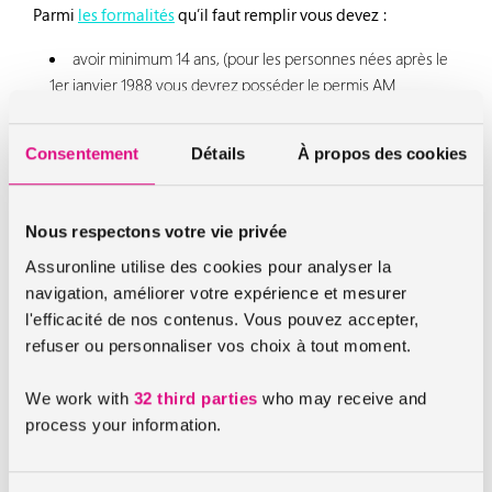
Parmi
les formalités
qu’il faut remplir vous devez :
avoir minimum 14 ans, (pour les personnes nées après le
1
er
janvier 1988 vous devrez posséder le permis AM
anciennement appelé BSR (ou un titre équivalent reconnu et
délivré par un état de l’Union Européenne ou de l’Espace
Consentement
Détails
À propos des cookies
Economique Européen). Le permis AM est une formation de
8 heures comportant une partie théorique ainsi qu’une partie
pratique. Le BSR obtenu à partir du 19 janvier 2013 aura
Nous respectons votre vie privée
désormais une validité de 15 ans.
Assuronline utilise des cookies pour analyser la
Posséder le permis AM (anciennement BSR)
navigation, améliorer votre expérience et mesurer
Ne pas s’être fait retiré son permis de conduire B ou être
l'efficacité de nos contenus. Vous pouvez accepter,
interdit de conduite par un juge.
refuser ou personnaliser vos choix à tout moment.
Enfin, ces VSP ne peuvent pas circuler à plus de 50 km/h. Ils
We work with
32 third parties
who may receive and
peuvent rouler uniquement en zone urbaine et ne pas
process your information.
contenir plus de 2 passagers.
Les prérequis administratif à la conduite d’une