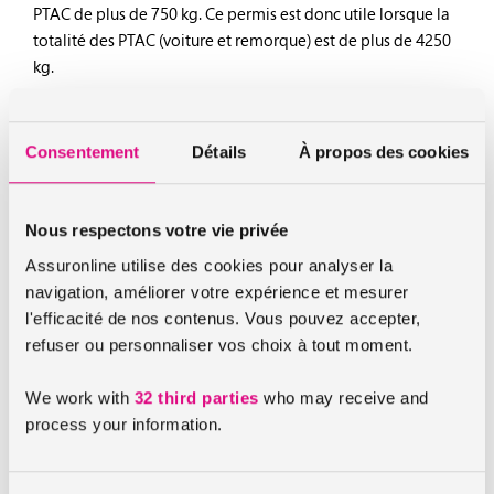
PTAC de plus de 750 kg. Ce permis est donc utile lorsque la
totalité des PTAC (voiture et remorque) est de plus de 4250
kg.
Spécificités
Consentement
Détails
À propos des cookies
Le poids dépendra effectivement du type de camping car
que vous avez (capucine, intégral, profilé, fourgon/van). Si
Nous respectons votre vie privée
ce dernier fait plus de 3,5 tonnes alors ils passent dans la
Assuronline utilise des cookies pour analyser la
catégorie des campings car poids lourd.
navigation, améliorer votre expérience et mesurer
l'efficacité de nos contenus. Vous pouvez accepter,
Pour conduire un véhicule poids lourd votre permis B ne
refuser ou personnaliser vos choix à tout moment.
suffit pas, sauf si vous en êtes titulaire avant le 20/01/1975, si
c’est le cas vous pouvez conduire n’importe quels campings
We work with
32 third parties
who may receive and
car peu importe son PTAC.
process your information.
Si vous n’avez pas eu votre permis B avant cette date alors il
est obligatoire d’obtenir votre permis C1 pour conduire un