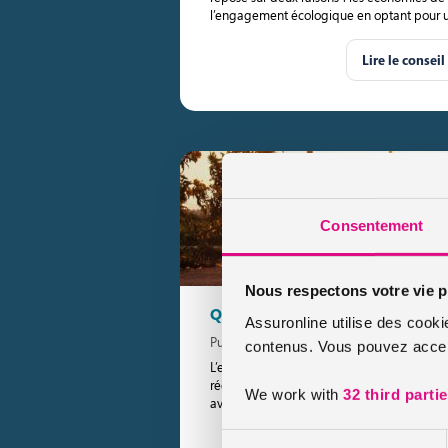
l’engagement écologique en optant pour u
Lire le conseil
Consentement
Nous respectons votre vie p
Quelques conseils pour bien cho
Assuronline utilise des cooki
Publié le 2020-08-14
contenus. Vous pouvez accept
L’envie de sillonner la ville en scooter et d’
réduire votre temps de trajet vous travail
We work with
32 third parti
avez décidé qu’il était temps de […]
Sélection