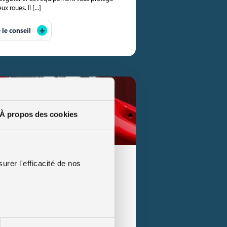
x roues. Il […]
e le conseil
À propos des cookies
mis B, puis-je conduire un
urer l'efficacité de nos
mis de conduire de catégorie B ? Une
s prendre immédiatement le guidon d’un
un deux […]