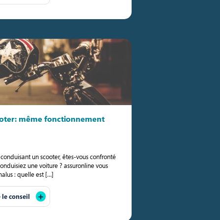
ooter: même fonctionnement
 conduisant un scooter, êtes-vous confronté
nduisiez une voiture ? assuronline vous
lus : quelle est […]
e le conseil