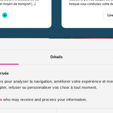
n moyen de transport […]
lorsque vous conduisez votre deu
Lir
Détails
rivée
isir son scooter
Je viens d’avoir un per
es pour analyser la navigation, améliorer votre expérience et mes
scooter ?
er, refuser ou personnaliser vos choix à tout moment.
Publié le 2019-04-07
éviter ainsi les embouteillages et
le depuis quelques temps. Vous
Vous venez d’obtenir votre per
es
who may receive and process your information.
question se pose : pouvez-vou
scooter ? Si l’idée de conduire 