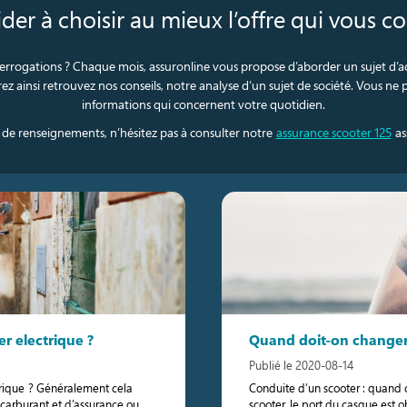
der à choisir au mieux l’offre qui vous c
errogations ? Chaque mois, assuronline vous propose d’aborder un sujet d’ac
ez ainsi retrouvez nos conseils, notre analyse d’un sujet de société. Vous ne 
informations qui concernent votre quotidien.
 de renseignements, n’hésitez pas à consulter notre
assurance scooter 125
as
r electrique ?
Quand doit-on changer 
Publié le 2020-08-14
trique ? Généralement cela
Conduite d’un scooter : quand
 carburant et d’assurance ou
scooter, le port du casque est 