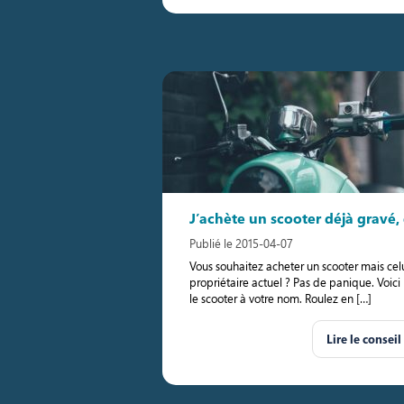
J’achète un scooter déjà gravé, 
Publié le 2015-04-07
Vous souhaitez acheter un scooter mais celu
propriétaire actuel ? Pas de panique. Voici
le scooter à votre nom. Roulez en […]
Lire le conseil