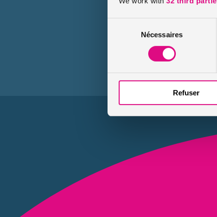
We work with
32 third parti
Garantie incluse
Garant
Sélection
Nécessaires
du
consentement
Refuser