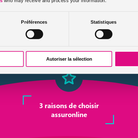
es
who may receive and process your information.
ie en option
Préférences
Statistiques
Autoriser la sélection
3 raisons de choisir
assuronline