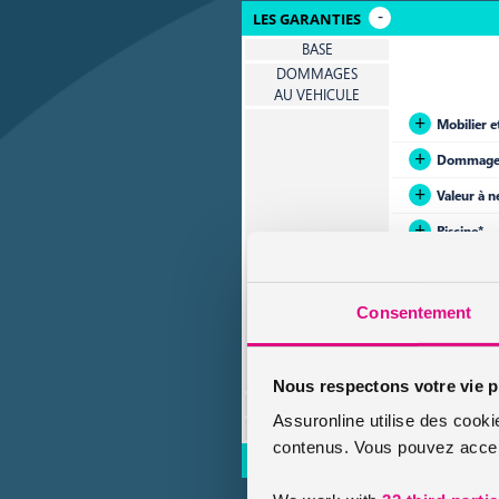
LES GARANTIES
BASE
DOMMAGES
AU VEHICULE
Mobilier e
Dommages 
Valeur à n
Piscine*
EXTENSIONS/R
ENFORTS
Couverture
Assistante
Consentement
Cave à vin
Objets de l
Nous respectons votre vie p
CONDUCTEUR
Assuronline utilise des cooki
AUTRES
contenus. Vous pouvez accept
LES OPTIONS DISPONIBLES