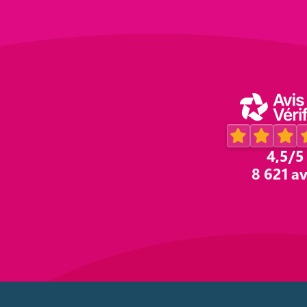
4,5
/5
8 621 av