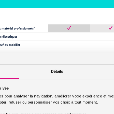
t matériel professionnels*
électriques
euf du mobilier
 – Abri piscine*
 maternelle agréée*
Détails
*
oisirs*
rivée
es pour analyser la navigation, améliorer votre expérience et mes
er, refuser ou personnaliser vos choix à tout moment.