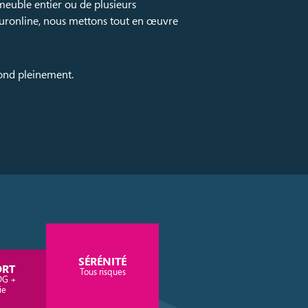
meuble entier ou de plusieurs
ssuronline, nous mettons tout en œuvre
pond pleinement.
SÉRÉNITÉ
ORT
Tous risques
DG +
ie