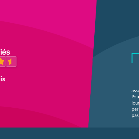
is
ass
Pour
leu
per
pas 