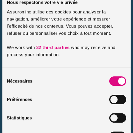
Nous respectons votre vie privée
Assuronline utilise des cookies pour analyser la
navigation, améliorer votre expérience et mesurer
l'efficacité de nos contenus. Vous pouvez accepter,
refuser ou personnaliser vos choix à tout moment.
We work with
32 third parties
who may receive and
Quelles démarches faire avant un
process your information.
déménagement ?
Publié le 2022-08-18
Sélection
Vous êtes locataire et vous déménagez ? Vous avez du pain
Nécessaires
du
sur la planche mais pas de panique on vous explique toutes
les démarches administratives à remplir pour un
consentement
déménagement réussi ! […]
Préférences
Lire le conseil
Statistiques