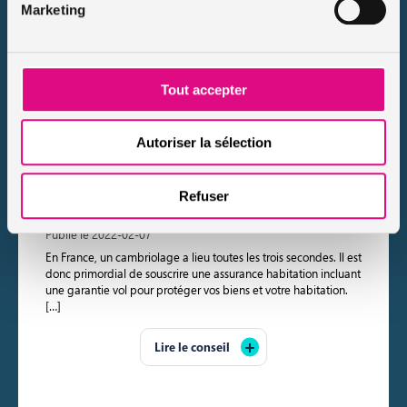
Marketing
Tout accepter
Autoriser la sélection
Qu’est-ce que la garantie vol de l’assurance
Refuser
habitation ?
Publié le 2022-02-07
En France, un cambriolage a lieu toutes les trois secondes. Il est
donc primordial de souscrire une assurance habitation incluant
une garantie vol pour protéger vos biens et votre habitation.
[…]
Lire le conseil