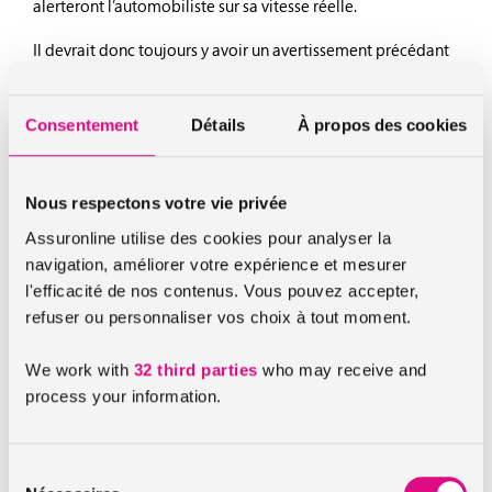
alerteront l’automobiliste sur sa vitesse réelle.
Il devrait donc toujours y avoir un avertissement précédant
un radar fixe. C’est en tout cas ce qu’a laissé entendre Claude
Guéant mercredi dernier.
Consentement
Détails
À propos des cookies
Voilà qui devrait ravir les associations d’automobilistes et
de motards qui protestaient fermement depuis plusieurs
jours contre l’application de ces nouvelles mesures.
Nous respectons votre vie privée
Assuronline utilise des cookies pour analyser la
navigation, améliorer votre expérience et mesurer
Quid des avertisseurs électroniques ?
l'efficacité de nos contenus. Vous pouvez accepter,
Le ministre de l’Intérieur ne s’est par contre pas exprimé
refuser ou personnaliser vos choix à tout moment.
quant à l’avenir des Coyote, Wikango et autres Inforad dans
les voitures des français.
We work with
32 third parties
who may receive and
process your information.
Une chose est sûre,
l’Association Française des Fournisseurs
et utilisateurs de Technologies d’Aide à la Conduite
(AFFTAC)
devrait profiter de ce relâchement
Sélection
gouvernemental pour s’engouffrer dans la brèche et