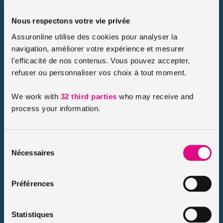
Santé & prévoyance
Nous respectons votre vie privée
Mutuelle assurance santé
Assuronline utilise des cookies pour analyser la
navigation, améliorer votre expérience et mesurer
Mutuelle santé famille
l'efficacité de nos contenus. Vous pouvez accepter,
Mutuelle senior
refuser ou personnaliser vos choix à tout moment.
Assurance chien
Assurance chat
We work with
32 third parties
who may receive and
process your information.
Sélection
Nous attirons particulièrement votre attention sur l’exactitude de votre
Nécessaires
du
déclaration concernant l’utilisation précise de votre véhicule par tous les
consentement
conducteurs désignés ou autorisés, ceci autant au moment de la
Préférences
souscription du contrat, qu’à l’occasion par exemple d’un changement
d’activité en cours de contrat. Toute inexactitude aurait de lourdes
conséquences (réduction des indemnités dues ou nullité du contrat, en
Statistiques