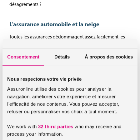
désagréments ?
L’assurance automobile et la neige
Toutes les assurances dédommagent assez facilement les
intempéries en l’incluant dans leurs
formules assurance
auto
. Cependant, tout contrat d’assurance ne couvre pas
Consentement
Détails
À propos des cookies
automatiquement certains types de dommages matériels,
comme ceux dû la neige. Veillez toujours à ce que vous ayez
bien souscrit une garantie prenant en charge les réparations
Nous respectons votre vie privée
pour ce genre de dégât. assuronline propose une prise en
charge en cas de dommages résultant de l’action directe de
Assuronline utilise des cookies pour analyser la
la neige grâce à une souscription au minimum de la formule
navigation, améliorer votre expérience et mesurer
CONFORT.
l'efficacité de nos contenus. Vous pouvez accepter,
refuser ou personnaliser vos choix à tout moment.
Notez bien que les dédommagements ne pourront pas être
réalisés si vous êtes assurés au tiers, avec comme base une
We work with
32 third parties
who may receive and
prise en charge de dommages corporels au conducteur, vol
process your information.
et incendie. La neige abîmant votre capot, les réparations