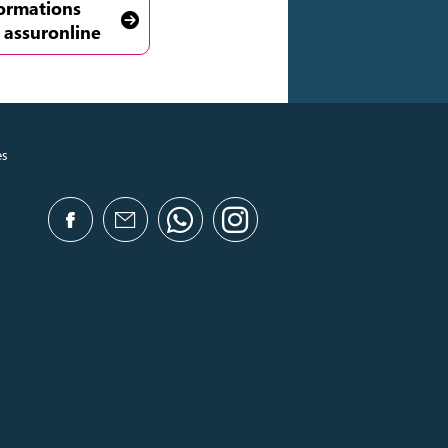
formations
 assuronline
es