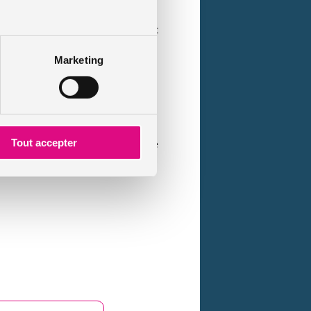
n !). Les
jeunes conducteurs
ne sont
Marketing
 une autre se fait désormais sans
s données aux consommateurs sur le
Tout accepter