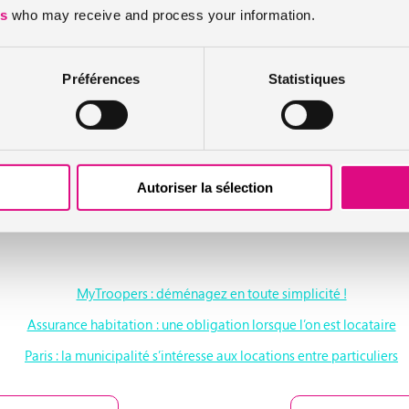
es
who may receive and process your information.
uveauté. Les
oreillettes sont désormais interdites au volant
(et au guido
orisé passe de 0.5 à 0.2 gramme par litre de sang.
Préférences
Statistiques
mateurs suite aux réformes
 centre des préoccupations. Le transfert de dossier d’une auto école à
 prévu pour les médicaments (remboursable ou non…). Les information
Autoriser la sélection
ses pour les services à la personne.
MyTroopers : déménagez en toute simplicité !
Assurance habitation : une obligation lorsque l’on est locataire
Paris : la municipalité s’intéresse aux locations entre particuliers