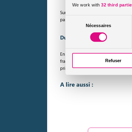
We work with
32 third parti
Sur la route, il y a également de la no
Sélection
pas en reste, le taux d’alcoolémie aut
Nécessaires
du
consentement
Du nouveau pour les consom
En 2015, le consommateur est remis au
frais. Un affichage plus complet est
Refuser
prix devront également être plus préci
A lire aussi :