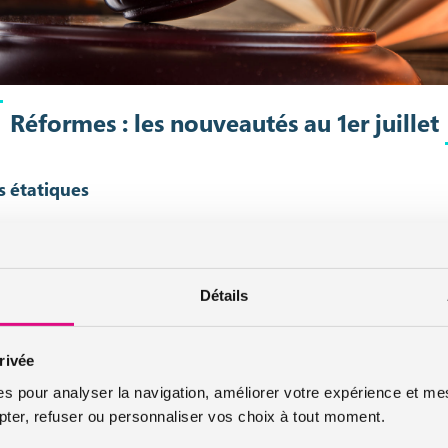
Réformes : les nouveautés au 1er juillet
s étatiques
 de plus ou moins gros bouleversements avec les réformes du 1er juillet
 revenus. Les ménages avec deux enfants et déclarant plus de 6000 eu
Détails
de 0.3% au 1er juillet 2015. L’
aide à la complémentaire santé
a quelq
choix parmi 10 contrats types proposant un bon rapport qualité prix, 
rivée
es pour analyser la navigation, améliorer votre expérience et mes
er, refuser ou personnaliser vos choix à tout moment.
teurs