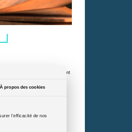
 2015. Les allocations familiales sont
ros par mois sont concernés.
À propos des cookies
ue peu changé également, puisque
et expérimentent le tiers payant
urer l'efficacité de nos