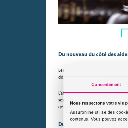
Du nouveau du côté des aide
Les aides versées par l’état ont connu
désormais versées selon un critère de
Consentement
L’allocation chômage a été revalorisée 
ses bénéficiaires auront désormais le 
Nous respectons votre vie p
généralisé.
Assuronline utilise des cooki
contenus. Vous pouvez accept
Du nouveau pour les conduc