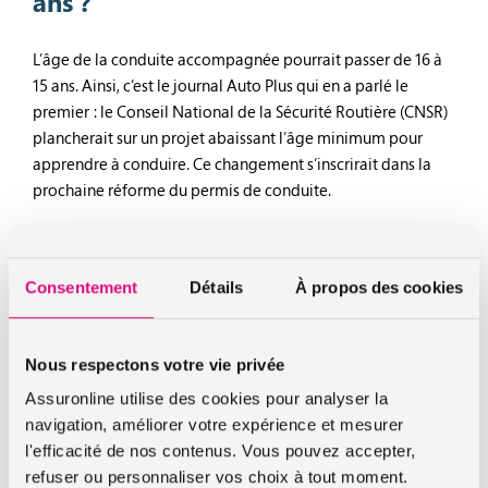
ans ?
L’âge de la conduite accompagnée pourrait passer de 16 à
15 ans. Ainsi, c’est le journal Auto Plus qui en a parlé le
premier : le Conseil National de la Sécurité Routière (CNSR)
plancherait sur un projet abaissant l’âge minimum pour
apprendre à conduire. Ce changement s’inscrirait dans la
prochaine réforme du permis de conduite.
Conduite accompagnée : pourquoi passer
l’âge de 16 à 15 ans pour pouvoir conduire ?
Consentement
Détails
À propos des cookies
La baisse de 16 à 15 ans pour pouvoir conduire aurait pour
but de mieux préparer les jeunes à la conduite. Comment ?
Nous respectons votre vie privée
En les incitant tout simplement à débuter la conduite
Assuronline utilise des cookies pour analyser la
accompagnée plus jeunes. Cela permettrait alors de les
navigation, améliorer votre expérience et mesurer
sensibiliser davantage aux dangers et aux risques de la
l'efficacité de nos contenus. Vous pouvez accepter,
conduite avant l’âge légal de 18 ans. Un projet très attendu
refuser ou personnaliser vos choix à tout moment.
par de très nombreux adolescents qui ont hâte de pouvoir