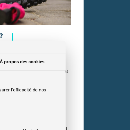
?
À propos des cookies
oler leurs deux roues à de nombreuses
urer l'efficacité de nos
 venir s’accrocher au range vélo.
sable. Il n’y a donc plus aucun intérêt