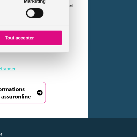
Marketing
l y a 2 semaines. Même les roues seront
. De quoi rendre les voleurs
Tout accepter
étranger
formations
 assuronline
es