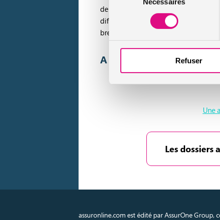
Nécessaires
du
de le voler. Ce vélo au nom original, 
consentement
difficiles à voler puisqu’elles sont fi
bredouilles !
A lire aussi :
Refuser
Une a
Les dossiers 
assuronline.com est édité par AssurOne Group, co