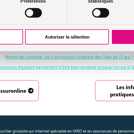
Préférences
Statistiques
le Yerka, sera a priori vendu 458 euros. Sa production a déjà démarré i
xées avec des écrous qui ne peuvent s’enlever qu’avec une clé spécifique
Autoriser la sélection
Enfants à vélo, le casque devient obligatoire
Permis de conduire : va-t-on pouvoir conduire dès l’âge de 15 ans ?
ssurance étudiant permettant d’être bien protégé lorsque l’on est à l’
Les in
assuronline
pratiques
urtier grossiste sur internet spécialisé en IARD et en assurances de personn