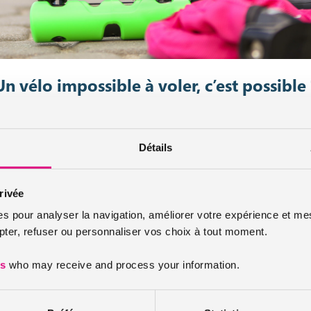
Un vélo impossible à voler, c’est possible 
ar des étudiants chiliens
Détails
o ont pensé le premier vélo impossible à voler. Fatigués de se faire v
 de vélo sans antivol, ou plutôt de vélo qui se sert lui-même d’antivol.
rivée
es pour analyser la navigation, améliorer votre expérience et mes
’ont fait. Le cadre du vélo est en fait un tube qui s’ouvre en deux pour
er, refuser ou personnaliser vos choix à tout moment.
es
who may receive and process your information.
éjà en production
ouper le tube de ce dernier pour pouvoir le voler, ce qui le rend inutili