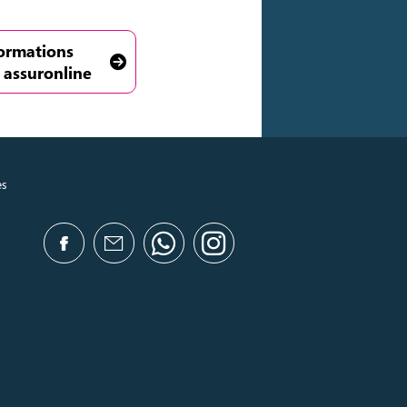
formations
 assuronline
es