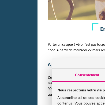
E
Porter un casque à vélo n’est pas touj
choc. A partir de mercredi 22 mars, l
A vélo, porter un casque n’est
Consentement
Dès le 22 mars, le port du casque est
respect de la règle, les parents ou l
90 euros. Pour information, le casque 
Nous respectons votre vie p
que celui-ci est d’autant plus importa
Assuronline utilise des cooki
contenus. Vous pouvez accept