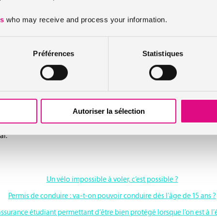
à changer les comportements
es
who may receive and process your information.
end sensibiliser l’ensemble de la population à porter un casque mais e
ngers de la route et sont donc bien plus vulnérables. La Sécurité Routi
Préférences
Statistiques
x enfants de conserver ce mécanisme lorsqu’ils grandiront. Qu’ils le f
nfants portant un casque à vélo sont plus enclins à en porter un eux-m
Autoriser la sélection
e, 159 personnes sont décédées en vélo. Il est donc inutile de rappele
al.
Un vélo impossible à voler, c’est possible ?
Permis de conduire : va-t-on pouvoir conduire dès l’âge de 15 ans ?
ssurance étudiant permettant d’être bien protégé lorsque l’on est à l’