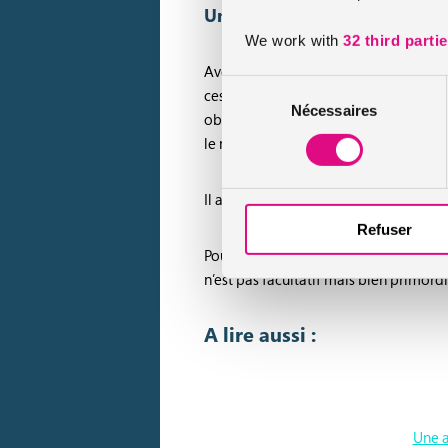
Une nouvelle mesure visant 
We work with
32 third parti
Avec cette mesure, le Gouvernement ent
Sélection
ces derniers ne connaissent pas les da
Nécessaires
du
obligatoire avant 12 ans permettra au
consentement
le moment venu.
Il a été démontré que les parents d’e
Refuser
Pour rappel, l’année dernière en Franc
n’est pas facultatif mais bien primordi
A lire aussi :
Une a