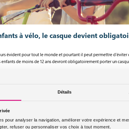
nfants à vélo, le casque devient obligatoi
ours évident pour tout le monde et pourtant il peut permettre d’éviter d
es enfants de moins de 12 ans devront obligatoirement porter un casqu
 pas une affaire de style c’est obligatoire
Détails
 rendu obligatoire pour les cyclistes de moins de 12 ans par une mesu
e responsable de l’enfant pourront être sanctionnés par une amende de
à vélo diminue de 70% le risque de blessures graves à la tête et de 31
rivée
nt chez les enfants car le risque de lésions cérébrales est également pl
es pour analyser la navigation, améliorer votre expérience et mes
er, refuser ou personnaliser vos choix à tout moment.