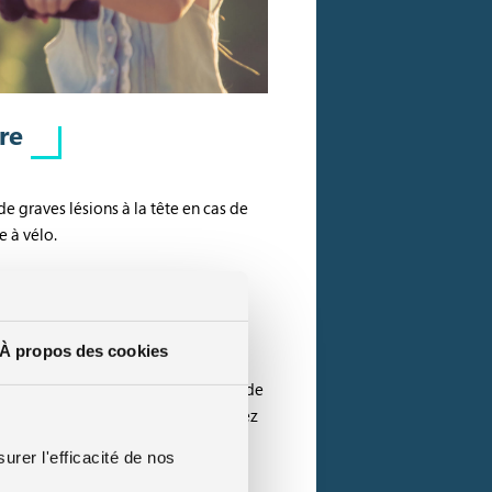
re
e graves lésions à la tête en cas de
e à vélo.
À propos des cookies
re du Gouvernement. En cas de non-
 quatrième classe. Soit une amende de
% pour les blessures mineures. Sachez
us élevé.
urer l'efficacité de nos