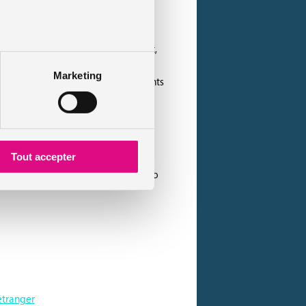
n particulier les enfants. En effet,
ère espère que le fait de le rendre
Marketing
eront également porter à leurs enfants
êmes.
Tout accepter
r que l’équipement de sécurité à vélo
étranger