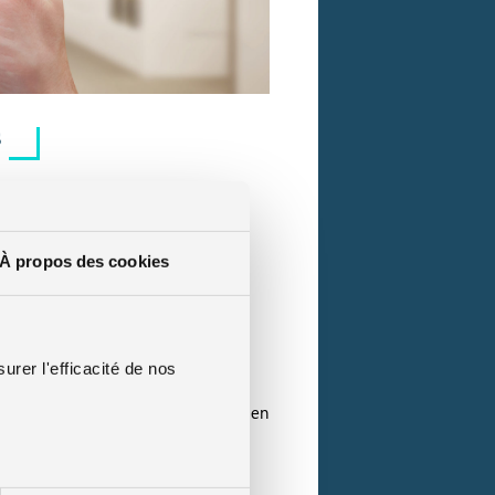
s
À propos des cookies
exion internet afin d’être
programmés à distance (via votre
urer l'efficacité de nos
t de la Fédération Française de
s objets connectés pour la maison, en