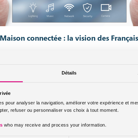
Maison connectée : la vision des Françai
vestir dans les objets connectés à la maison
Détails
on dont certains appareils sont orchestrés et pilotés grâce à une conn
bitudes et/ou vos déplacements. Ces objets peuvent également être 
hez vous).
rivée
es pour analyser la navigation, améliorer votre expérience et mes
es Français ? Pas vraiment si l’on en croit l’étude du Cabinet Context e
er, refuser ou personnaliser vos choix à tout moment.
des foyers français envisagent d’acheter des produits domotiques, de
es
who may receive and process your information.