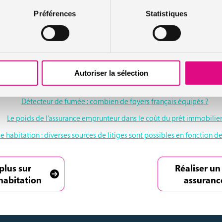
alement envisagée pour plus de sécurité
Préférences
Statistiques
isager de s’équiper en objets connectés pour la maison dans le but de
 donc l’intérêt premier des français et le sujet pour lequel il voit en p
sants ont peu de succès pour le moment.
Autoriser la sélection
Détecteur de fumée : combien de foyers français équipés ?
Le poids de l’assurance emprunteur dans le coût du prêt immobilie
 habitation : diverses sources de litiges sont possibles en fonction de
plus sur
Réaliser un
habitation
assuranc