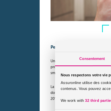
Peu de français souhaitent in
Consentement
Une maison connectée est une habitati
programmés et contrôlés selon vos ha
smartphone lorsque vous n’êtes plus c
Nous respectons votre vie p
Assuronline utilise des cooki
La maison connectée intéresse-t-elle l
contenus. Vous pouvez accept
domotique qui révèle que seuls 10.8% 
2016.
We work with
32 third parti