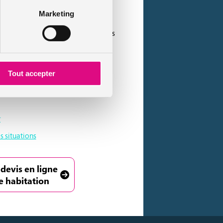
Marketing
 protéger leur domicile. C’est le cas
riorité les avancées permises par les
Tout accepter
r
s situations
 devis en ligne
e habitation