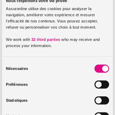
Nous respectons votre vie privée
Rouen.
Assuronline utilise des cookies pour analyser la
navigation, améliorer votre expérience et mesurer
Les trajets sont équipés d’un certain nombre de capteurs
l'efficacité de nos contenus. Vous pouvez accepter,
pour améliorer l’autonomie du véhicule.
refuser ou personnaliser vos choix à tout moment.
De plus, deux nouvelles boucles devraient être ajoutées au
parcours de ces véhicules autonomes partagés.
We work with
32 third parties
who may receive and
process your information.
Un projet d’envergure !
Sélection
Ces tests sont notables puisqu’ils vont plus loin que des tests
Nécessaires
du
de voitures de particuliers sur voies rapides et autoroutes.
consentement
En effet, ils roulent en pleine circulation, avec des ronds-
points, de potentiels obstacles et imprévus.
Préférences
Ce projet a tout de même nécessité un investissement de 11
millions d’euros.
Statistiques