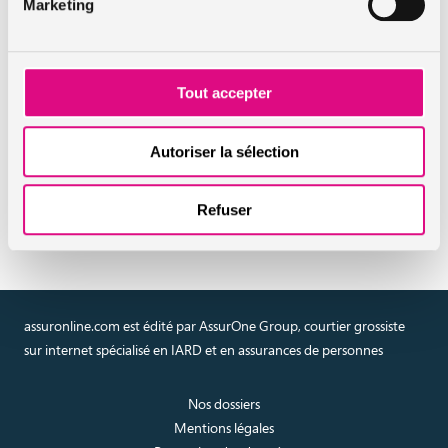
A lire aussi :
Marketing
Ce qu’il faut savoir sur la voiture sans permis
Un nouveau contrôle technique en phase de test
Tout accepter
Assurance vehicule : l’Europe met en place la parité
des conducteurs
Autoriser la sélection
FAQ assurance auto
Refuser
assuronline.com est édité par AssurOne Group, courtier grossiste
sur internet spécialisé en IARD et en assurances de personnes
Nos dossiers
Mentions légales