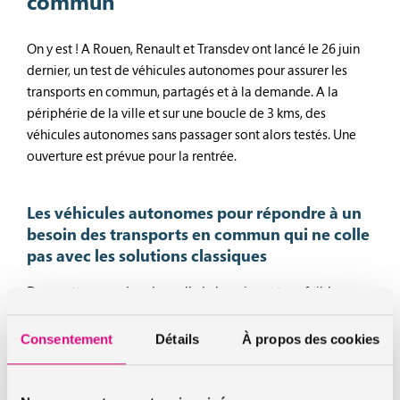
commun
On y est ! A Rouen, Renault et Transdev ont lancé le 26 juin
dernier, un test de véhicules autonomes pour assurer les
transports en commun, partagés et à la demande. A la
périphérie de la ville et sur une boucle de 3 kms, des
véhicules autonomes sans passager sont alors testés. Une
ouverture est prévue pour la rentrée.
Les véhicules autonomes pour répondre à un
besoin des transports en commun qui ne colle
pas avec les solutions classiques
Dans cette zone dans laquelle le besoin est trop faible pour
mettre en place un bus ou un métro régulier, des passagers
pourront être récupérés sur 17 points de passage du
Consentement
Détails
À propos des cookies
parcours. Il s’agit là d’assurer une couverture jusqu’au «
dernier kilomètre ». Il leur suffira donc d’en faire la
demande depuis l’application de transport de la ville de