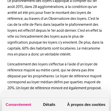
Le plafonnement des loyers s’applique à compter du 1er
août 2015, dans 28 agglomérations, à la condition qu’un
arrêté ait été pris pour fixer le montant des loyers de
référence, au travers d’un Observatoire des loyers. C’est le
cas de la ville de Paris dans laquelle le plafonnement des
loyers est effectif depuis le 1er août dernier. C’est en effet la
ville où l’encadrement des loyers aura le plus de
signification, puisque les loyers s’y envolent. De plus, dans la
capitale, 60% des habitants sont locataires. Le mécanisme
mis en place a donc un véritable intérêt.
L’encadrement des loyers s’effectue à l’aide d’un loyer de
référence majoré au mètre carré, qui ne devra pas être
dépassé par les propriétaires. Le loyer de référence majoré
correspond au loyer médian défini par quartier, majoré de
20%. Un loyer de référence minoré est également proposé.
Pour la ville de Paris, ce loyer de référence est calculé par
l’OLAP, l’Observatoire des Loyers de l’Agglomération
Consentement
Détails
À propos des cookies
Parisienne qui a divisé la ville en 80 quartiers, regroupés en