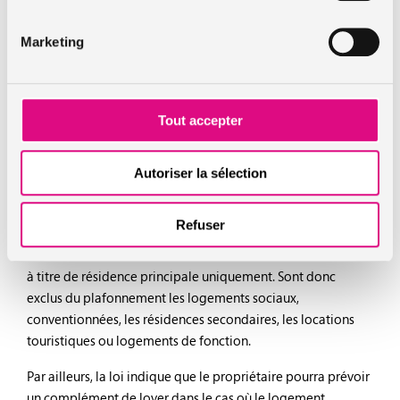
A. Plafonnement des loyers : que faire en cas de
Marketing
contestation ?
Constater que son loyer est trop élevé, c’est une première
étape. Reste ensuite à savoir si le logement dans lequel on
Tout accepter
se trouve est concerné par le principe, et ne fait donc pas
partie des exceptions. Il sera ensuite possible de contester
Autoriser la sélection
le loyer en question devant la commission départementale
de conciliation.
Refuser
Le plafonnement des loyers concerne tout nouveau bail ou
renouvellement de bail des locations nues ou meublées, et
à titre de résidence principale uniquement. Sont donc
exclus du plafonnement les logements sociaux,
conventionnées, les résidences secondaires, les locations
touristiques ou logements de fonction.
Par ailleurs, la loi indique que le propriétaire pourra prévoir
un complément de loyer dans le cas où le logement