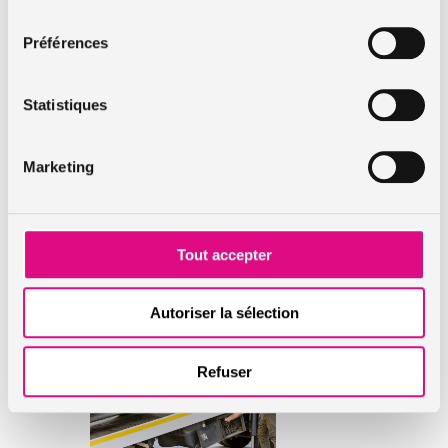
vendre une voiture
consentement
sans
permis d’occasion ?
Préférences
Publié le 2025-04-02
Statistiques
Les voitures sans permis
d’occasion sont recherchées
par les jeunes conducteurs.
En effet, le prix d’une VSP
Marketing
neuve peut vite atteindre les
15 000 €. Sans aucun doute,
la vente […]
Tout accepter
Lire l'article
Autoriser la sélection
Refuser