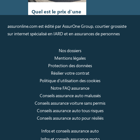
Quel est le prix d’une
voiture Fiat sans
permis ?
assuronline.com est édité par AssurOne Group, courtier grossiste
sur internet spécialisé en IARD et en assurances de personnes
Publié le 2025-04-14
La Fiat Topolino sans permis
Nos dossiers
s’impose aujourd’hui comme
une solution moderne dans le
Mentions légales
monde des VSP (véhicules
Protection des données
sans permis). Accessible à un
Résilier votre contrat
prix de départ de 9 890 €,
elle […]
Politique d’utilisation des cookies
Notre FAQ assurance
Lire l'article
Conseils assurance auto malussés
Conseils assurance voiture sans permis
Conseils assurance auto tous risques
Conseils assurance auto pour résiliés
Infos et conseils assurance auto
Infos et conseils assurance moto