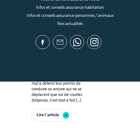
Infos et conseils assurance habitation
Infos et conseils assurance personnes / animaux
Nos actualités
Conduire une voiture
sans permis : quelles
sont les règles à
respecter ?
Publié le 2025-04-09
Pour celles et ceux qui ont du
mal à obtenir leur permis de
conduire ou encore qui ne se
déplacent que sur de courtes
distances, il est tout à fait […]
Lire l'article