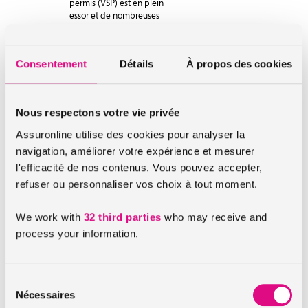
permis (VSP) est en plein
essor et de nombreuses
personnes se procurent une
voiture sans permis. En effet,
ces voiturettes séduisent de
Consentement
Détails
À propos des cookies
plus en plus […]
Lire l'article
Nous respectons votre vie privée
Assuronline utilise des cookies pour analyser la
navigation, améliorer votre expérience et mesurer
l'efficacité de nos contenus. Vous pouvez accepter,
refuser ou personnaliser vos choix à tout moment.
We work with
32 third parties
who may receive and
process your information.
Quelles sont les
Sélection
démarches pour
Nécessaires
du