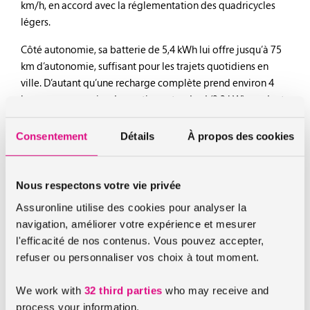
km/h, en accord avec la réglementation des quadricycles
légers.
Côté autonomie, sa batterie de 5,4 kWh lui offre jusqu’à 75
km d’autonomie, suffisant pour les trajets quotidiens en
ville. D’autant qu’une recharge complète prend environ 4
heures sur une prise domestique standard (2,3 kW), rendant
son utilisation pratique au quotidien.
Consentement
Détails
À propos des cookies
A qui s’adresse la Fiat Topolino
L’un des atouts majeurs de la Fiat Topolino est son
Nous respectons votre vie privée
accessibilité. En France, elle peut être conduite dès l’âge de
14 ans avec le permis AM (ex-
BSR
). Cela en fait une option
Assuronline utilise des cookies pour analyser la
idéale pour :
navigation, améliorer votre expérience et mesurer
l'efficacité de nos contenus. Vous pouvez accepter,
Les jeunes conducteurs souhaitant une alternative au
refuser ou personnaliser vos choix à tout moment.
scooter.
Les citadins en quête d’un
véhicule électrique
compact.
We work with
32 third parties
who may receive and
process your information.