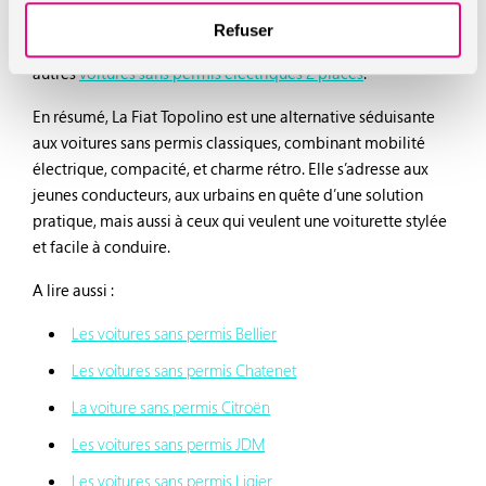
Malgré ces points, la Fiat Topolino est appréciée pour son
Refuser
accessibilité et son faible coût d’utilisation par rapport aux
autres
voitures sans permis électriques 2 places
.
En résumé, La Fiat Topolino est une alternative séduisante
aux voitures sans permis classiques, combinant mobilité
électrique, compacité, et charme rétro. Elle s’adresse aux
jeunes conducteurs, aux urbains en quête d’une solution
pratique, mais aussi à ceux qui veulent une voiturette stylée
et facile à conduire.
A lire aussi :
Les voitures sans permis Bellier
Les voitures sans permis Chatenet
La voiture sans permis Citroën
Les voitures sans permis JDM
Les voitures sans permis Ligier