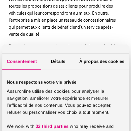
toutes les propositions de ses clients pour produire des
véhicules qui leur correspondront au mieux. En outre,
l’entreprise a mis en place un réseau de concessionnaires
qui permet aux clients de bénéficier d’un service après-
vente de qualité.
De nombreux composants proviennent de la grande série
automobile, notamment Renault et Peugeot. L’entretien de
vos véhicules est donc très simple et accessible, même par
Consentement
Détails
À propos des cookies
votre garage habituel de proximité. Du fait de l’usage de
composants de grande série, le coût d’utilisation d’une
SECMA est très faible.
Nous respectons votre vie privée
Assuronline utilise des cookies pour analyser la
Quel est le modèle de voiture sans permis
navigation, améliorer votre expérience et mesurer
Secma ?
l'efficacité de nos contenus. Vous pouvez accepter,
La Secma F440 DCI est la version sans permis du Fun Extr’m
refuser ou personnaliser vos choix à tout moment.
500. C’est un
modèle de voiture sans permis
qui se défini
par son design sportif et son moteur diesel dCi de 523 cm³.
We work with
32 third parties
who may receive and