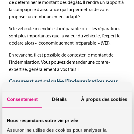
de déterminer le montant des dégâts. Il rendra un rapport à
la compagnie d’assurance qui lui permettra de vous
proposer un remboursement adapté.
Si le véhicule incendié est irréparable ou si les réparations
sont plus importantes que la valeur du véhicule, l’expert le
déclare alors « économiquement irréparable » (VEI).
En revanche, il est possible de contester le montant de
l’indemnisation. Vous pouvez demander une contre-
expertise, généralement à vos frais !
Comment est calculée l’indemnisation pour
une voiture brûlée ?
Consentement
Détails
À propos des cookies
Le montant de l’indemnisation pour une voiture brûlée
dépend des conditions prévues à votre contrat d’assurance
auto.
Nous respectons votre vie privée
La majorité des contrats d’assurance prévoient une
Assuronline utilise des cookies pour analyser la
indemnisation à hauteur de la VRADE (valeur de