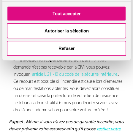
via le Greffe du tribunal de grande instance (TGI) du lieu de
Tout accepter
l’incendie. Attention, l’indemnisation est soumise à des
conditions comme un véhicule en règle au moment du
sinistre (carte grise, contrôle technique, assurance…) et les
Autoriser la sélection
ressources du ménage ne doivent pas dépasser un plafond
réévalué chaque année. À noter que cette aide est plafonnée
Refuser
à 4 602 €.
Invoquer la responsabilité de l’État :
Si votre
demande n’est pas recevable par la CIVI, vous pouvez
invoquer
l’article L.211-10 du code de la sécurité intérieure
.
Ce recours est possible si l’incendie est causé lors d’émeutes
ou de manifestations violentes. Vous devez alors constituer
un dossier et saisir la préfecture de votre lieu de résidence.
Le tribunal administratif à 6 mois pour décider si vous avez
droit à une indemnisation pour votre voiture brûlée !
Rappel : Même si vous n’avez pas de garantie incendie, vous
devez prévenir votre assureur afin qu’il puisse
résilier votre