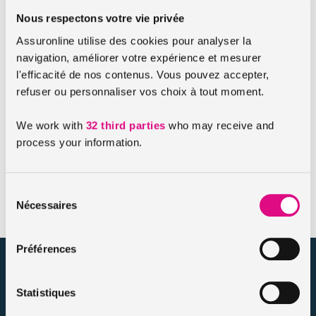
Nous respectons votre vie privée
Les conditions de la mutuelle pour étudiant
Assuronline utilise des cookies pour analyser la
assuronline
navigation, améliorer votre expérience et mesurer
l'efficacité de nos contenus. Vous pouvez accepter,
La souscription d’une
mutuelle étudiante
n’est pas
refuser ou personnaliser vos choix à tout moment.
obligatoire. Elle est en effet laissée à la discrétion des
étudiants. Pour souscrire une mutuelle étudiante, il suffira
We work with
32 third parties
who may receive and
d’avoir 18 ans au minimum. Il vous suffira ensuite de réaliser
process your information.
un
devis en ligne
pour votre mutuelle étudiante. Vous
obtiendrez une
simulation de tarif
et vous pourrez souscrire
dans la foulée.
Sélection
Nécessaires
du
consentement
Préférences
assuronline.com est édité par AssurOne Group, courtier grossiste
sur internet spécialisé en IARD et en assurances de personnes
Statistiques