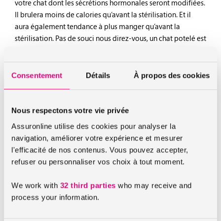
votre chat dont les sécrétions hormonales seront modifiées.
Il brulera moins de calories qu’avant la stérilisation. Et il
aura également tendance à plus manger qu’avant la
stérilisation. Pas de souci nous direz-vous, un chat potelé est
un chat bien portant. Et bien désolé de vous décevoir, mais
ce n’est pas vraiment le cas. La prise de poids chez le chat a
malheureusement des conséquences sur sa santé. Cela peut
Consentement
Détails
À propos des cookies
engendrer calculs urinaires, insuffisance hépatique, troubles
cardiaques, arthrose et infections diverses.
Nous respectons votre vie privée
Assuronline utilise des cookies pour analyser la
Chat stérilisé : l’alimentation recommandée
navigation, améliorer votre expérience et mesurer
Il conviendra d’opter pour une alimentation adaptée aux
l'efficacité de nos contenus. Vous pouvez accepter,
chats stérilisés, qui sera en phase avec ses nouveaux besoins
refuser ou personnaliser vos choix à tout moment.
nutritionnels. Une mauvaise alimentation donnée à un chat
stérilisé pourrait engendrer un risque de calculs urinaires. Il
We work with
32 third parties
who may receive and
existe des croquettes spécifiques pour chats stérilisés qu’il
process your information.
faudra privilégier pour l’alimentation de votre chat.