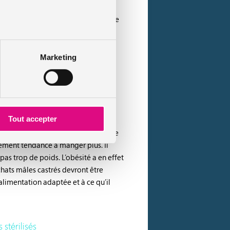
 Il cessera de marquer son territoire
ive.
Marketing
térilisation dès la formule
Tout accepter
veiller à surveiller l’alimentation de
alement tendance à manger plus. Il
as trop de poids. L’obésité a en effet
 chats mâles castrés devront être
e alimentation adaptée et à ce qu’il
stérilisés