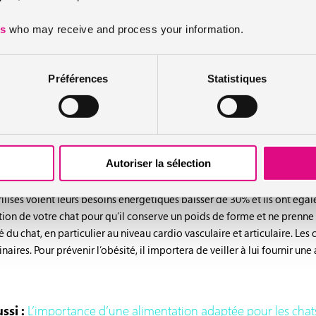
fuguer, il évitera également bagarres et morsures des males dominants.
es
who may receive and process your information.
finies les chaleurs durant lesquelles elle miaule de manière intempest
Préférences
Statistiques
sponibles sur notre site propose un forfait de remboursement pour la s
isation du chat
Autoriser la sélection
agit assez positivement sur votre animal mais pas que. Il faudra en effet 
térilisés voient leurs besoins énergétiques baisser de 30% et ils ont ég
ion de votre chat pour qu’il conserve un poids de forme et ne prenne p
du chat, en particulier au niveau cardio vasculaire et articulaire. Les
rinaires. Pour prévenir l’obésité, il importera de veiller à lui fournir un
ssi :
L’importance d’une alimentation adaptée pour les chats 