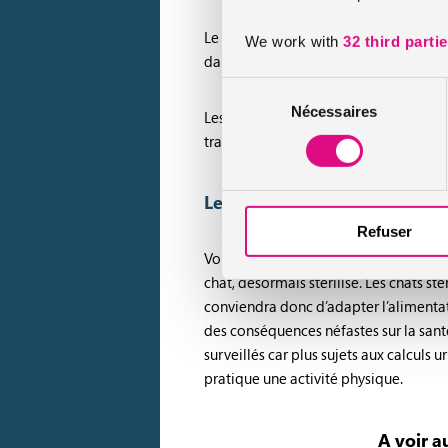
Le mâle stérilisé ne cherchera plus à 
We work with
32 third parti
dans votre logement. Pour la femelle, 
Sélection
Nécessaires
du
Les
assurances santé pour animaux
di
consentement
tranquillité.
Les conséquences de la stéril
Refuser
Vous l’aurez compris, la stérilisation 
chat, désormais stérilisé. Les chats s
conviendra donc d’adapter l’alimentat
des conséquences néfastes sur la santé 
surveillés car plus sujets aux calculs u
pratique une activité physique.
A voir au