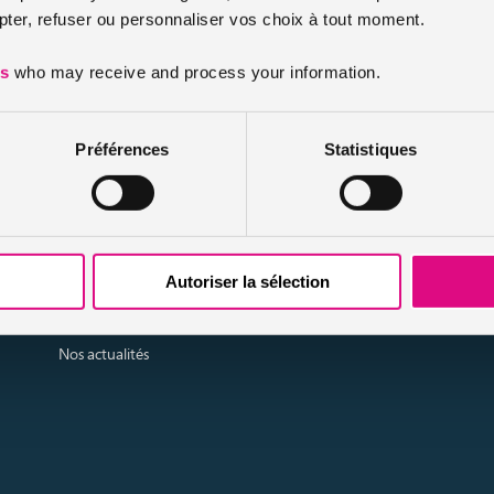
er, refuser ou personnaliser vos choix à tout moment.
Sousription assurance voiture sans permis: assuré
immédiatement ?
es
who may receive and process your information.
Préférences
Statistiques
urtier grossiste sur internet spécialisé en IARD et en assurances de personn
Infos et conseils assurance auto
Infos et conseils assurance moto
Autoriser la sélection
Infos et conseils assurance habitation
Infos et conseils assurance personnes / animaux
Nos actualités