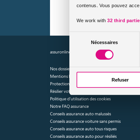
contenus. Vous pouvez accept
We work with
32 third parti
Sélection
Nécessaires
du
consentement
assuronline.com est édité par AssurOne Group, co
Nos dossiers
Mentions légales
Refuser
Protection des données
Résilier votre contrat
Politique d’utilisation des cookies
Notre FAQ assurance
Conseils assurance auto malussés
Conseils assurance voiture sans permis
Conseils assurance auto tous risques
Conseils assurance auto pour résiliés