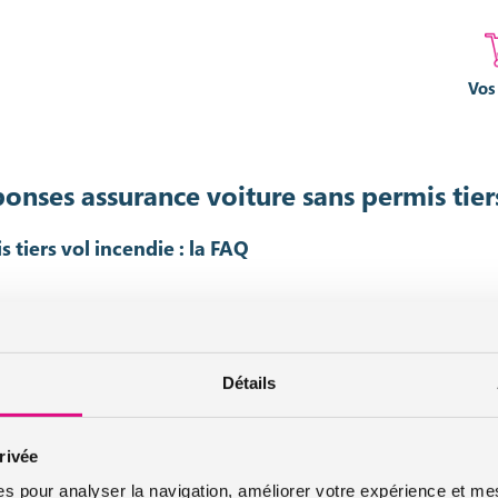
Vos
onses assurance voiture sans permis tier
 tiers vol incendie : la FAQ
ture sans permis et son assurance avec cette foire aux questions qui ré
Détails
La foire aux questions
rivée
es pour analyser la navigation, améliorer votre expérience et mes