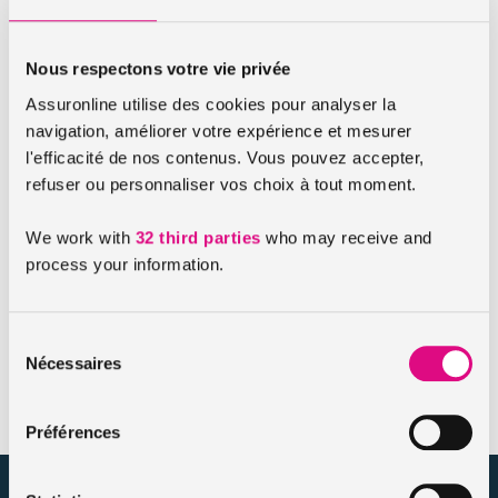
comparant nos
différentes formules d’assurance voiture
sans permis
. Une fois cette étape effectuée, vous recevrez
Nous respectons votre vie privée
vos identifiants pour accéder à votre espace client d’où vous
pourrez
gérer votre devis
et
souscrire votre contrat
Assuronline utilise des cookies pour analyser la
d’assurance
. La souscription sera très rapide, vous signez
navigation, améliorer votre expérience et mesurer
électroniquement votre contrat par SMS et versez un
l'efficacité de nos contenus. Vous pouvez accepter,
acompte depuis votre espace client, via notre plateforme
refuser ou personnaliser vos choix à tout moment.
de paiement sécurisé Paybox.
We work with
32 third parties
who may receive and
process your information.
Souscrivez en ligne, roulez dans la foulée
Imprimez votre
carte verte
depuis votre espace client ou
Sélection
sur votre boite mail. Vous êtes désormais assuré et nos
Nécessaires
du
garanties prennent effet immédiatement.
consentement
Préférences
assuronline.com est édité par AssurOne Group, courtier grossiste