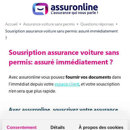
Accueil
Assurance voiture sans permis
Questions réponses
Sousription assurance voiture sans permis: assuré immédiatement
?
Sousription assurance voiture sans
permis: assuré immédiatement ?
Avec assuronline vous pouvez
fournir vos documents
dans
l’immédiat depuis votre
espace client
, et votre souscription
n’en sera que plus rapide.
Avec assuronline, souscrivez votre assurance
voiturette 100% en ligne
Consentement
Détails
À propos des cookies
Commencez par
réaliser votre devis
depuis notre site en