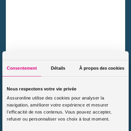
Consentement
Détails
À propos des cookies
Exemples tarifs assurance scooter 125 tiers vol et
incendie
Nous respectons votre vie privée
Assuronline utilise des cookies pour analyser la
Tarif d’assurance scooter 125 tiers vol incendie :
l’exemple
navigation, améliorer votre expérience et mesurer
d’un scooter Suzuki
l'efficacité de nos contenus. Vous pouvez accepter,
refuser ou personnaliser vos choix à tout moment.
Iris a 21 ans et elle vit à Lyon
. Pour assurer
son
Suzuki Burgman 125
, elle a choisi une
assurance