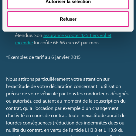
Autoriser la sélection
Julie a 30 ans
. Cette
lyonnaise
disposant d’un bonus
de 0.6 a opté pour la formule Contact+ pour
Refuser
l’assurance de son
scooter Piaggio
. Elle a choisi les
options garantie du casque et sécurité du conducteur
étendue. Son
assurance scooter 125 tiers vol et
incendie
lui coûte 66.66 euros* par mois.
*Exemples de tarif au 6 janvier 2015
Nous attirons particulièrement votre attention sur
l’exactitude de votre déclaration concernant l’utilisation
précise de votre véhicule par tous les conducteurs désignés
ou autorisés, ceci autant au moment de la souscription du
contrat, qu’à l’occasion par exemple d’un changement
d’activité en cours de contrat. Toute inexactitude aurait de
lourdes conséquences (réduction des indemnités dues ou
nullité du contrat, en vertu de l’article L113.8 et L 113.9 du