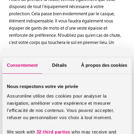
disposez de tout l’équipement nécessaire à votre
protection. Cela passe bien évidemment par le casque,
élément indispensable. Il vous faudra également vous
équiper de gants de moto et d’une veste épaisse et
renforcée de préférence. N’oubliez pas qu’en cas de chute,
c’est votre corps qui touchera le sol en premier lieu. Un
pantalon long est donc également recommandé.
Consentement
Détails
À propos des cookies
3. Prendre conscience de sa vulnérabilité
Si vous optez pour la moto, il faudra impérativement
Nous respectons votre vie privée
prendre conscience de votre vulnérabilité. Vous êtes
désormais beaucoup plus exposé qu’en voiture, et
Assuronline utilise des cookies pour analyser la
également moins visible, ce qui n’arrange rien ! Vous pouvez
navigation, améliorer votre expérience et mesurer
désormais être victime des portières ouvertes à la volée,
l'efficacité de nos contenus. Vous pouvez accepter,
des changements de direction non annoncés.
refuser ou personnaliser vos choix à tout moment.
We work with
32 third parties
who may receive and