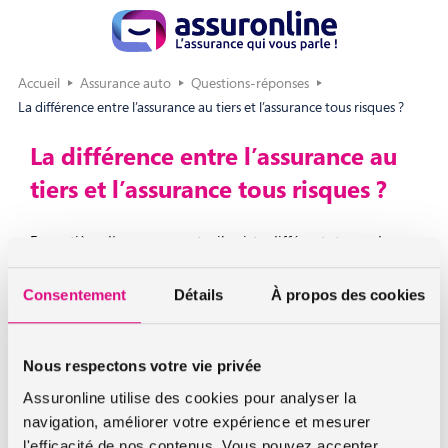
Accueil
Assurance auto
Questions-réponses
La différence entre l’assurance au tiers et l’assurance tous risques ?
La différence entre l’assurance au
tiers et l’assurance tous risques ?
En matière d’assurance auto, il existe différents types de
protection. L’assurance au tiers est le niveau minimal requis,
pour pouvoir circuler avec votre véhicule. L’assurance tous
Consentement
Détails
À propos des cookies
risques, quant à elle, est le niveau de protection le plus
élevé, dont vous pouvez bénéficier.
Nous respectons votre vie privée
Pour vous permettre d’avoir un choix plus large en matière
Assuronline utilise des cookies pour analyser la
d’assurance auto, assuronline vous propose davantage de
navigation, améliorer votre expérience et mesurer
solutions. Vous pouvez choisir une offre d’assurance au tiers
l'efficacité de nos contenus. Vous pouvez accepter,