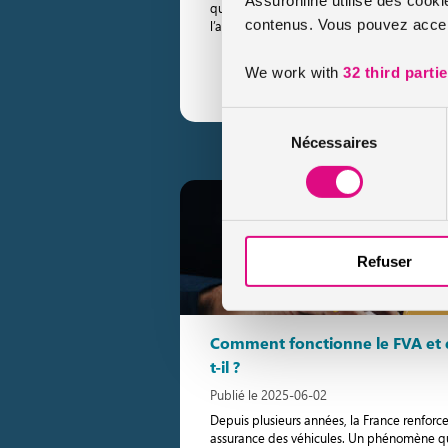
quel que soit la cause d’un pneu crevé, la 
contenus. Vous pouvez accept
l’assurance auto prend-elle en charge […]
Lire le conseil
We work with
32 third parti
Sélection
Nécessaires
du
consentement
Refuser
Comment fonctionne le FVA et 
t-il ?
Publié le 2025-06-02
Depuis plusieurs années, la France renforce 
assurance des véhicules. Un phénomène qu