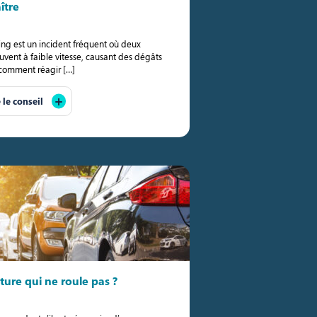
ître
ing est un incident fréquent où deux
ouvent à faible vitesse, causant des dégâts
ir comment réagir […]
e le conseil
ture qui ne roule pas ?