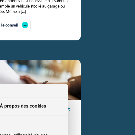
emandent s’il est nécessaire d’assurer une
exemple un véhicule stocké au garage ou
ivée. Même à […]
e le conseil
À propos des cookies
uto : à quoi ça sert et comment
du conducteur, le relevé d’information
urer l'efficacité de nos