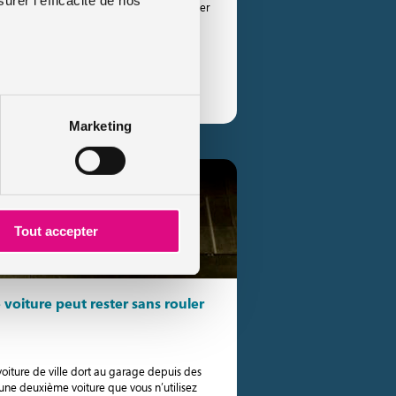
 incontournable lorsqu’il s’agit de changer
torique de conduite. Il permet aux
e le conseil
Marketing
Tout accepter
oiture peut rester sans rouler
oiture de ville dort au garage depuis des
une deuxième voiture que vous n’utilisez