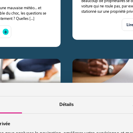
Beaucoup de propriétaires se d
voiture qui ne roule pas, par 
if, une mauvaise météo… et
stationné sur une propriété pr
able du choc, les questions se
tement ? Quelles […]
Lir
Détails
arge de l’assurance auto
Relevé d’information a
l’obtenir ?
Publié le 2025-06-09
rivée
 chaussée, charge trop lourde…
Souvent comparé au curriculum 
es pour analyser la navigation, améliorer votre expérience et mes