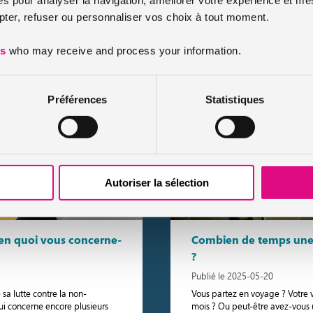
question est la même :
assurance auto est un document
er, refuser ou personnaliser vos choix à tout moment.
d’assurance ou justifier son his
compagnies […]
es
who may receive and process your information.
Lir
Préférences
Statistiques
Autoriser la sélection
en quoi vous concerne-
Combien de temps une v
?
Publié le 2025-05-20
sa lutte contre la non-
Vous partez en voyage ? Votre v
i concerne encore plusieurs
mois ? Ou peut-être avez-vous 