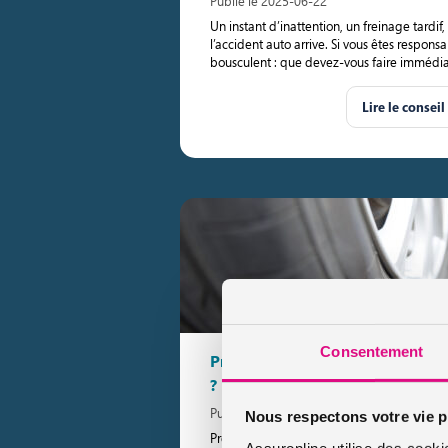
Publié le 2025-06-22
Un instant d’inattention, un freinage tard
l’accident auto arrive. Si vous êtes respons
bousculent : que devez-vous faire immédia
Lire le conseil
Consentement
Pneu crevé : quelle prise en ch
?
Publié le 2025-06-19
Nous respectons votre vie p
Pression trop basse, objet tranchant sur la
Assuronline utilise des cooki