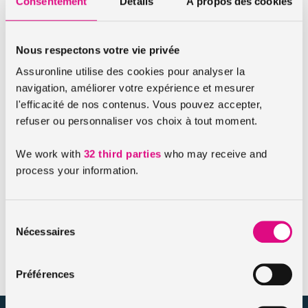
Consentement
Détails
À propos des cookies
La différence entre l’assurance au tiers et l’assurance tous
risques ?
Nous respectons votre vie privée
Assuronline utilise des cookies pour analyser la
navigation, améliorer votre expérience et mesurer
Quels droits pour le conducteur secondaire ?
l'efficacité de nos contenus. Vous pouvez accepter,
refuser ou personnaliser vos choix à tout moment.
We work with
32 third parties
who may receive and
Dans quels cas et comment résilier mon contrat Auto ?
process your information.
Sélection
Nécessaires
Existe-t-il des Bonus / Malus auxquels AssurOnline
du
n’assure pas ?
consentement
Préférences