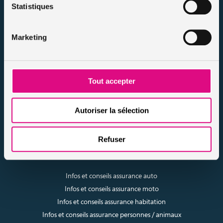
Statistiques
assuronline.com est édité par AssurOne Group, courtier grossiste
sur internet spécialisé en IARD et en assurances de personnes
Marketing
Nos dossiers
Mentions légales
Protection des données
Tout accepter
Résilier votre contrat
Politique d’utilisation des cookies
Notre FAQ assurance
Autoriser la sélection
Conseils assurance auto malussés
Conseils assurance voiture sans permis
Refuser
Conseils assurance auto tous risques
Conseils assurance auto pour résiliés
Infos et conseils assurance auto
Infos et conseils assurance moto
Infos et conseils assurance habitation
Infos et conseils assurance personnes / animaux