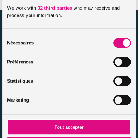
We work with
32 third parties
who may receive and
process your information.
assuronline.com est édité par AssurOne Group, courtier grossiste
sur internet spécialisé en IARD et en assurances de personnes
Sélection
Nécessaires
du
Nos dossiers
consentement
Mentions légales
Protection des données
Préférences
Résilier votre contrat
Politique d’utilisation des cookies
Statistiques
Notre FAQ assurance
Conseils assurance auto malussés
Conseils assurance voiture sans permis
Marketing
Conseils assurance auto tous risques
Conseils assurance auto pour résiliés
Infos et conseils assurance auto
Tout accepter
Infos et conseils assurance moto