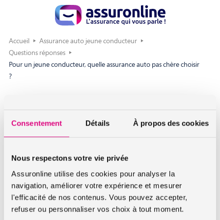
Accueil
Assurance auto jeune conducteur
Questions réponses
Pour un jeune conducteur, quelle assurance auto pas chère choisir
?
Pour un jeune conducteur, quelle
assurance auto pas chère choisir ?
Consentement
Détails
À propos des cookies
N’ayant pas d’antécédent sur lesquels se baser et
constituant l’une des populations les plus à risque, les
Nous respectons votre vie privée
jeunes conducteurs sont exposés à des primes d’assurance
Assuronline utilise des cookies pour analyser la
élevées. Pour débuter, il est préférable de souscrire une
navigation, améliorer votre expérience et mesurer
assurance auto jeune conducteur au tiers. Vous obtiendrez
l'efficacité de nos contenus. Vous pouvez accepter,
ainsi un meilleur tarif tout en étant correctement assuré.
refuser ou personnaliser vos choix à tout moment.