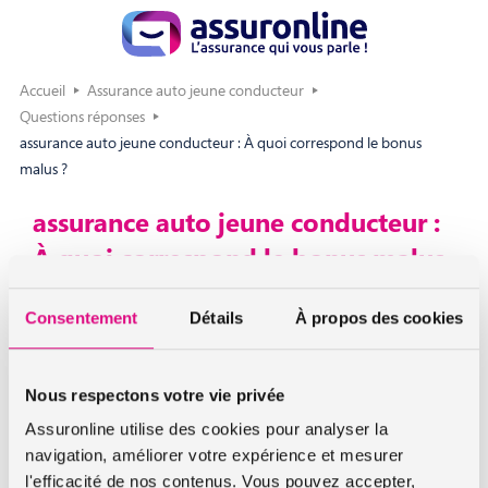
Accueil
Assurance auto jeune conducteur
Questions réponses
assurance auto jeune conducteur : À quoi correspond le bonus
malus ?
assurance auto jeune conducteur :
À quoi correspond le bonus malus
?
Consentement
Détails
À propos des cookies
Au fil du temps, votre contrat d’assurance auto jeune
conducteur peut évoluer, en fonction des événements. Si
Nous respectons votre vie privée
vous n’avez aucun accident responsable, vous gagnez du
bonus et voyez votre mensualité baisser. Si à l’inverse vous
Assuronline utilise des cookies pour analyser la
êtes impliqué dans différents sinistres en étant totalement
navigation, améliorer votre expérience et mesurer
ou partiellement responsable, vous aurez du malus et le
l'efficacité de nos contenus. Vous pouvez accepter,