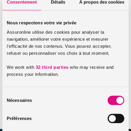
Consentement
Détails
À propos des cookies
profil malussé.
Choisissez la formule d’assurance auto malus
qui vous convient
Nous respectons votre vie privée
Assuronline utilise des cookies pour analyser la
Vous aurez alors toutes les informations nécessaires au
navigation, améliorer votre expérience et mesurer
choix de votre
assurance auto malussés
. Comparez les
l'efficacité de nos contenus. Vous pouvez accepter,
offres et leur tarif, et choisissez l’assurance auto malus qui
refuser ou personnaliser vos choix à tout moment.
vous convient.
We work with
32 third parties
who may receive and
Souscrivez votre assurance auto malussés en
process your information.
quelques clics
Vous souscrivez votre
assurance auto malus
en quelques
clics, en restant chez vous. Vous recevez alors une
carte
Sélection
Nécessaires
verte provisoire d’un mois
à imprimer pour prendre la
du
route dès que vous le souhaitez.
consentement
Préférences