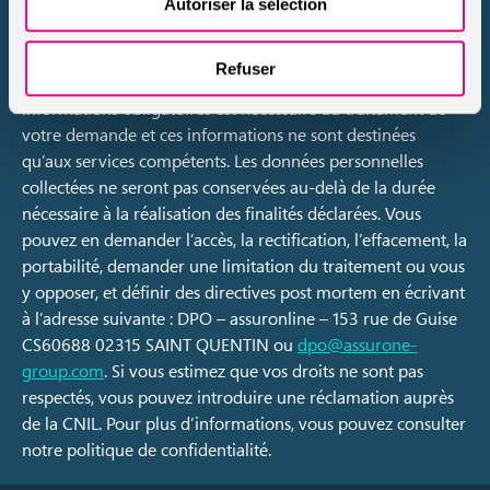
code des assurances). Les données personnelles collectées
Autoriser la sélection
font l’objet d’un traitement par assuronline afin de vous
recontacter dans le cadre de votre devis, sur la base de
Refuser
l’exécution de mesures précontractuelles. La fourniture des
informations obligatoires est nécessaire au traitement de
votre demande et ces informations ne sont destinées
qu’aux services compétents. Les données personnelles
collectées ne seront pas conservées au-delà de la durée
nécessaire à la réalisation des finalités déclarées. Vous
pouvez en demander l’accès, la rectification, l’effacement, la
portabilité, demander une limitation du traitement ou vous
y opposer, et définir des directives post mortem en écrivant
à l’adresse suivante : DPO – assuronline – 153 rue de Guise
CS60688 02315 SAINT QUENTIN ou
dpo@assurone-
group.com
. Si vous estimez que vos droits ne sont pas
respectés, vous pouvez introduire une réclamation auprès
de la CNIL. Pour plus d’informations, vous pouvez consulter
notre politique de confidentialité.