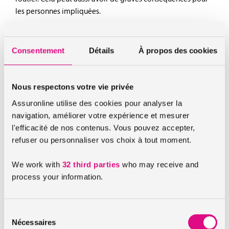
les personnes impliquées.
Quelles sont les sanctions encourues ?
Consentement
Détails
À propos des cookies
Dans le cadre d’un délit de fuite en voiture, le conducteur
qui le commet est sanctionné par un jugement en tribunal
correctionnel. La sanction sera variable en fonction de
Nous respectons votre vie privée
plusieurs facteurs qui sont la nature des dommages et les
conséquences de ces derniers. Plusieurs types de sanctions
Assuronline utilise des cookies pour analyser la
peuvent donc être prononcées dans le cadre d’un délit de
navigation, améliorer votre expérience et mesurer
fuite en voiture telles que :
l'efficacité de nos contenus. Vous pouvez accepter,
refuser ou personnaliser vos choix à tout moment.
Un retrait de 6 points sur le permis de conduire
We work with
32 third parties
who may receive and
process your information.
Une amende dont le montant peut aller jusqu’à
75 000€
Une peine de prison pouvant aller jusqu’à 3 ans
Sélection
Nécessaires
du
Une suspension du permis de conduire pour une